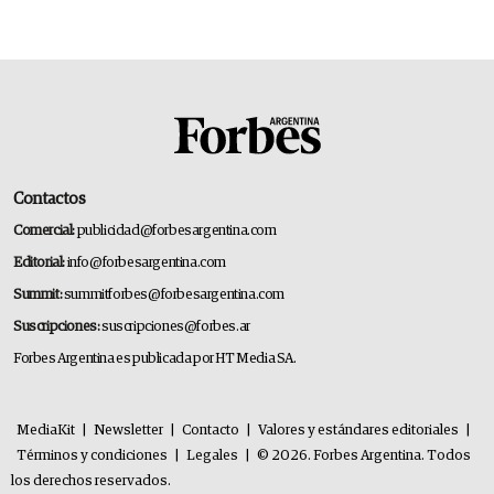
Contactos
Comercial:
publicidad@forbesargentina.com
Editorial:
info@forbesargentina.com
Summit:
summitforbes@forbesargentina.com
Suscripciones:
suscripciones@forbes.ar
Forbes Argentina es publicada por HT Media SA.
MediaKit
|
Newsletter
|
Contacto
|
Valores y estándares editoriales
|
Términos y condiciones
|
Legales
|
© 2026. Forbes Argentina. Todos
los derechos reservados.