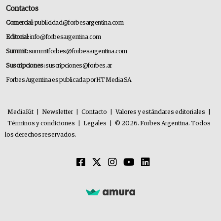
Contactos
Comercial:
publicidad@forbesargentina.com
Editorial:
info@forbesargentina.com
Summit:
summitforbes@forbesargentina.com
Suscripciones:
suscripciones@forbes.ar
Forbes Argentina es publicada por HT Media SA.
MediaKit
|
Newsletter
|
Contacto
|
Valores y estándares editoriales
|
Términos y condiciones
|
Legales
|
© 2026. Forbes Argentina. Todos
los derechos reservados.