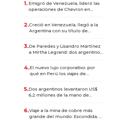
1.
Emigró de Venezuela, lideró las
operaciones de Chevron en
EE.UU. y hoy es la única mujer
CEO en Vaca Muerta
2.
Creció en Venezuela, llegó a la
Argentina con su título de
abogado y construyó un imperio
gastronómico que revoluciona
3.
De Paredes y Lisandro Martínez
las marcas "fast premium"
a Mirtha Legrand: dos argentinos
impulsan el negocio del wellness
deportivo y el cuidado corporal
4.
El nuevo lujo corporativo: por
qué en Perú los viajes de
negocios dejan de ser reuniones
para convertirse en experiencias
5.
Dos argentinos levantaron US$
transformadoras
6,2 millones de la mano de
Rauch, Englebienne y Woloski
6.
Viaje a la mina de cobre más
grande del mundo: Escondida, el
gigante chileno que exporta US$