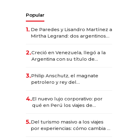
Popular
1.
De Paredes y Lisandro Martínez a
Mirtha Legrand: dos argentinos
impulsan el negocio del wellness
deportivo y el cuidado corporal
2.
Creció en Venezuela, llegó a la
Argentina con su título de
abogado y construyó un imperio
gastronómico que revoluciona
3.
Philip Anschutz, el magnate
las marcas "fast premium"
petrolero y rey del
entretenimiento que va por la
licitación de Tecnópolis junto a
4.
El nuevo lujo corporativo: por
Fénix
qué en Perú los viajes de
negocios dejan de ser reuniones
para convertirse en experiencias
5.
Del turismo masivo a los viajes
transformadoras
por experiencias: cómo cambia el
negocio de la asistencia al viajero