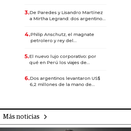
abogado y construyó un imperio
gastronómico que revoluciona
3.
De Paredes y Lisandro Martínez
las marcas "fast premium"
a Mirtha Legrand: dos argentinos
impulsan el negocio del wellness
deportivo y el cuidado corporal
4.
Philip Anschutz, el magnate
petrolero y rey del
entretenimiento que va por la
licitación de Tecnópolis junto a
5.
El nuevo lujo corporativo: por
Fénix
qué en Perú los viajes de
negocios dejan de ser reuniones
para convertirse en experiencias
6.
Dos argentinos levantaron US$
transformadoras
6,2 millones de la mano de
Rauch, Englebienne y Woloski
Más noticias