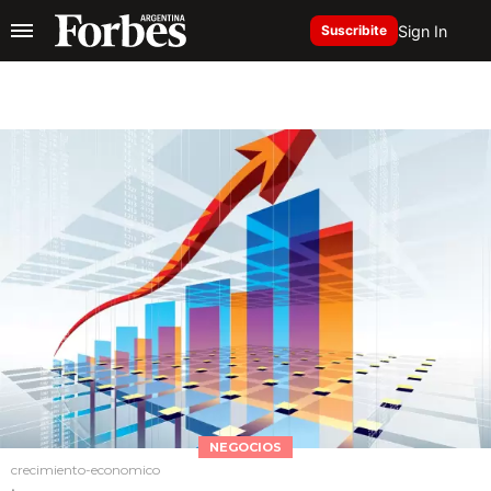
Sign In
Suscribite
NEGOCIOS
crecimiento-economico
.