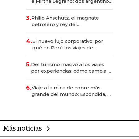
a Mirtha Legrand: dos argentinos
impulsan el negocio del wellness
deportivo y el cuidado corporal
3.
Philip Anschutz, el magnate
petrolero y rey del
entretenimiento que va por la
licitación de Tecnópolis junto a
4.
El nuevo lujo corporativo: por
Fénix
qué en Perú los viajes de
negocios dejan de ser reuniones
para convertirse en experiencias
5.
Del turismo masivo a los viajes
transformadoras
por experiencias: cómo cambia el
negocio de la asistencia al viajero
6.
Viaje a la mina de cobre más
grande del mundo: Escondida, el
gigante chileno que exporta US$
14.000 millones anuales
Más noticias