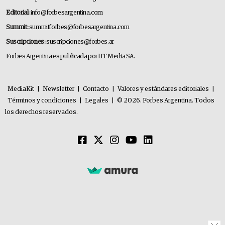
Editorial:
info@forbesargentina.com
Summit:
summitforbes@forbesargentina.com
Suscripciones:
suscripciones@forbes.ar
Forbes Argentina es publicada por HT Media SA.
MediaKit
|
Newsletter
|
Contacto
|
Valores y estándares editoriales
|
Términos y condiciones
|
Legales
|
© 2026. Forbes Argentina. Todos
los derechos reservados.