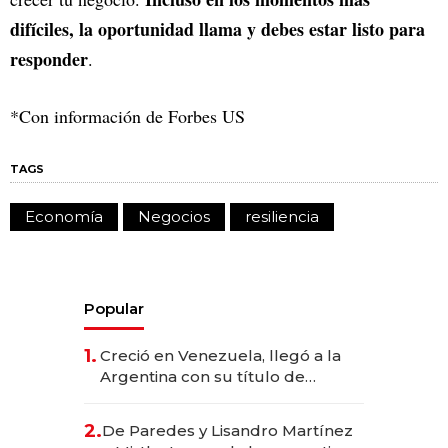
difíciles, la oportunidad llama y debes estar listo para
responder
.
*Con información de Forbes US
TAGS
Economía
Negocios
resiliencia
Popular
1.
Creció en Venezuela, llegó a la
Argentina con su título de
abogado y construyó un imperio
gastronómico que revoluciona
2.
De Paredes y Lisandro Martínez
las marcas "fast premium"