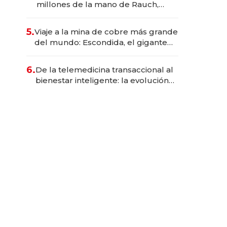
millones de la mano de Rauch,
Englebienne y Woloski
5.
Viaje a la mina de cobre más grande
del mundo: Escondida, el gigante
chileno que exporta US$ 14.000
millones anuales
6.
De la telemedicina transaccional al
bienestar inteligente: la evolución
de doc24 para transformar a las
organizaciones