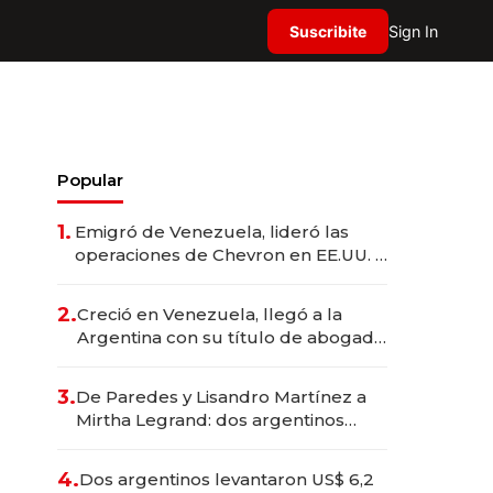
Suscribite
Sign In
Popular
1.
Emigró de Venezuela, lideró las
operaciones de Chevron en EE.UU. y
hoy es la única mujer CEO en Vaca
Muerta
2.
Creció en Venezuela, llegó a la
Argentina con su título de abogado
y construyó un imperio
gastronómico que revoluciona las
3.
De Paredes y Lisandro Martínez a
marcas "fast premium"
Mirtha Legrand: dos argentinos
impulsan el negocio del wellness
deportivo y el cuidado corporal
4.
Dos argentinos levantaron US$ 6,2