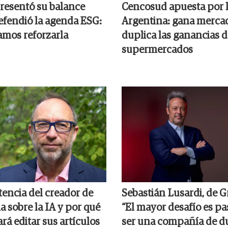
resentó su balance
Cencosud apuesta por 
efendió la agenda ESG:
Argentina: gana merca
amos reforzarla
duplica las ganancias d
supermercados
tencia del creador de
Sebastián Lusardi, de G
 sobre la IA y por qué
“El mayor desafío es pa
ará editar sus artículos
ser una compañía de d