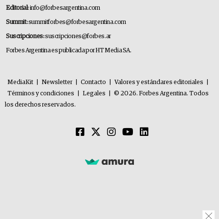
Editorial:
info@forbesargentina.com
Summit:
summitforbes@forbesargentina.com
Suscripciones:
suscripciones@forbes.ar
Forbes Argentina es publicada por HT Media SA.
MediaKit
|
Newsletter
|
Contacto
|
Valores y estándares editoriales
|
Términos y condiciones
|
Legales
|
© 2026. Forbes Argentina. Todos
los derechos reservados.