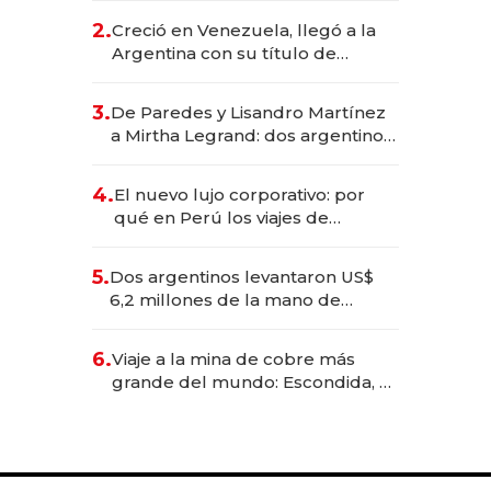
CEO en Vaca Muerta
2.
Creció en Venezuela, llegó a la
Argentina con su título de
abogado y construyó un imperio
gastronómico que revoluciona
3.
De Paredes y Lisandro Martínez
las marcas "fast premium"
a Mirtha Legrand: dos argentinos
impulsan el negocio del wellness
deportivo y el cuidado corporal
4.
El nuevo lujo corporativo: por
qué en Perú los viajes de
negocios dejan de ser reuniones
para convertirse en experiencias
5.
Dos argentinos levantaron US$
transformadoras
6,2 millones de la mano de
Rauch, Englebienne y Woloski
6.
Viaje a la mina de cobre más
grande del mundo: Escondida, el
gigante chileno que exporta US$
14.000 millones anuales