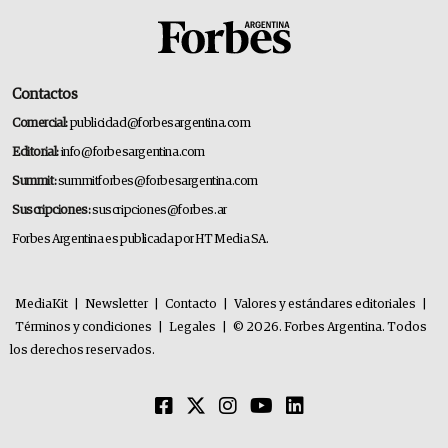
Contactos
Comercial:
publicidad@forbesargentina.com
Editorial:
info@forbesargentina.com
Summit:
summitforbes@forbesargentina.com
Suscripciones:
suscripciones@forbes.ar
Forbes Argentina es publicada por HT Media SA.
MediaKit
|
Newsletter
|
Contacto
|
Valores y estándares editoriales
|
Términos y condiciones
|
Legales
|
© 2026. Forbes Argentina. Todos
los derechos reservados.