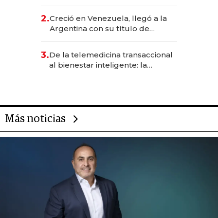
EE.UU. y hoy es la única mujer
CEO en Vaca Muerta
2.
Creció en Venezuela, llegó a la
Argentina con su título de
abogado y construyó un imperio
gastronómico que revoluciona
3.
De la telemedicina transaccional
las marcas "fast premium"
al bienestar inteligente: la
evolución de doc24 para
transformar a las organizaciones
Más noticias