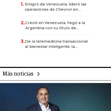
1.
Emigró de Venezuela, lideró las
operaciones de Chevron en
EE.UU. y hoy es la única mujer
CEO en Vaca Muerta
2.
Creció en Venezuela, llegó a la
Argentina con su título de
abogado y construyó un imperio
gastronómico que revoluciona
3.
De la telemedicina transaccional
las marcas "fast premium"
al bienestar inteligente: la
evolución de doc24 para
transformar a las organizaciones
Más noticias