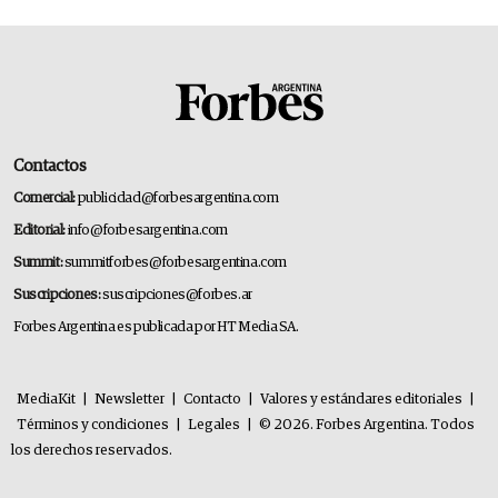
Contactos
Comercial:
publicidad@forbesargentina.com
Editorial:
info@forbesargentina.com
Summit:
summitforbes@forbesargentina.com
Suscripciones:
suscripciones@forbes.ar
Forbes Argentina es publicada por HT Media SA.
MediaKit
|
Newsletter
|
Contacto
|
Valores y estándares editoriales
|
Términos y condiciones
|
Legales
|
© 2026. Forbes Argentina. Todos
los derechos reservados.