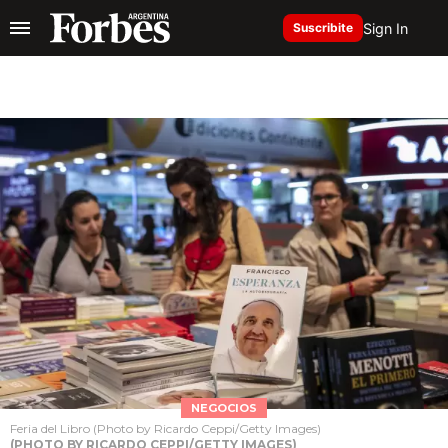
Sign In
Suscribite
NEGOCIOS
Feria del Libro (Photo by Ricardo Ceppi/Getty Images)
(PHOTO BY RICARDO CEPPI/GETTY IMAGES)