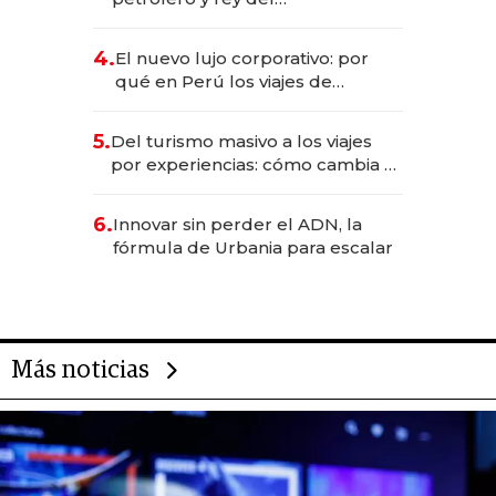
entretenimiento que va por la
licitación de Tecnópolis junto a
4.
El nuevo lujo corporativo: por
Fénix
qué en Perú los viajes de
negocios dejan de ser reuniones
para convertirse en experiencias
5.
Del turismo masivo a los viajes
transformadoras
por experiencias: cómo cambia el
negocio de la asistencia al viajero
6.
Innovar sin perder el ADN, la
fórmula de Urbania para escalar
Más noticias