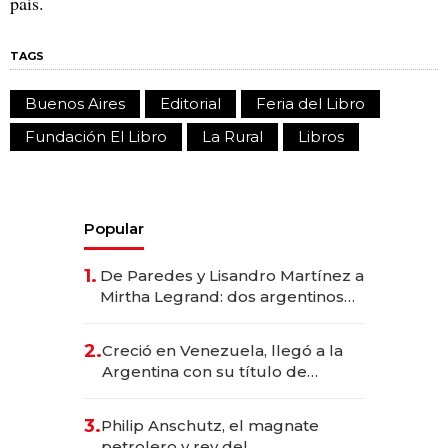
país.
TAGS
Buenos Aires
Editorial
Feria del Libro
Fundación El Libro
La Rural
Libros
Popular
1.
De Paredes y Lisandro Martínez a
Mirtha Legrand: dos argentinos
impulsan el negocio del wellness
deportivo y el cuidado corporal
2.
Creció en Venezuela, llegó a la
Argentina con su título de
abogado y construyó un imperio
gastronómico que revoluciona
3.
Philip Anschutz, el magnate
las marcas "fast premium"
petrolero y rey del