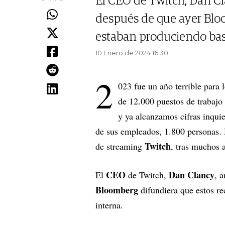
El CEO de Twitch, Dan Cl
después de que ayer Bloo
estaban produciendo bas
10 Enero de 2024 16.30
2
023 fue un año terrible para 
de 12.000 puestos de trabajo
y ya alcanzamos cifras inqui
de sus empleados, 1.800 personas.
Twitch
de streaming
, tras muchos a
CEO
Dan Clancy
El
de Twitch,
, 
Bloomberg
difundiera que estos r
interna.