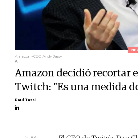
NE
Amazon -CEO Andy Jassy
A
Amazon decidió recortar e
Twitch: "Es una medida d
Paul Tassi
SHARE