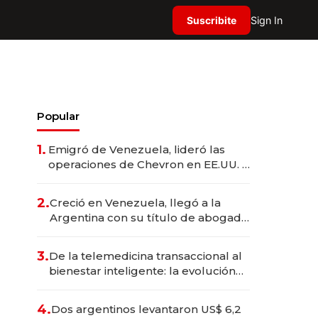
Suscribite
Sign In
Popular
1.
Emigró de Venezuela, lideró las
operaciones de Chevron en EE.UU. y
hoy es la única mujer CEO en Vaca
Muerta
2.
Creció en Venezuela, llegó a la
Argentina con su título de abogado
y construyó un imperio
gastronómico que revoluciona las
3.
De la telemedicina transaccional al
marcas "fast premium"
bienestar inteligente: la evolución
de doc24 para transformar a las
organizaciones
4.
Dos argentinos levantaron US$ 6,2