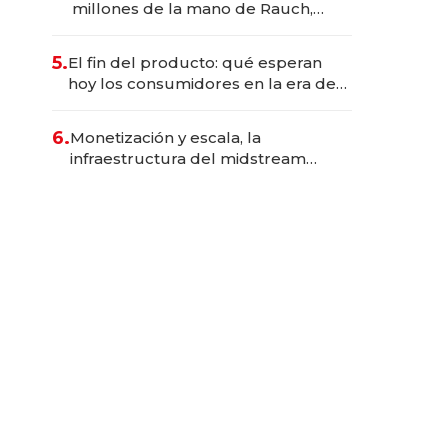
millones de la mano de Rauch,
Englebienne y Woloski
5.
El fin del producto: qué esperan
hoy los consumidores en la era de
las experiencias inteligentes
6.
Monetización y escala, la
infraestructura del midstream
busca destrabar el potencial de
Vaca Muerta