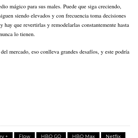
dio mágico para sus males. Puede que siga creciendo,
siguen siendo elevados y con frecuencia toma decisiones
y hay que revertirlas y remodelarlas constantemente hasta
nunca lo tienen.
 del mercado, eso conlleva grandes desafíos, y este podría
ey +
Flow
HBO GO
HBO Max
Netflix