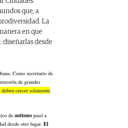
car Ciudades
 mundos que, a
urodiversidad. La
a manera en que
: diseñarlas desde
urbana. Como secretario de
nversión de grandes
o deben crecer solamente
autismo
tico de
pasó a
El
dad desde otro lugar.