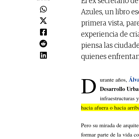
El ex secretario 
Azules, un libro e
primera vista, par
experiencia de cr
piensa las ciudad
quienes enfrentan
D
Álv
urante años,
Desarrollo Urba
infraestructuras 
hacia afuera o hacia arrib
Pero su mirada de arquite
formar parte de la vida c