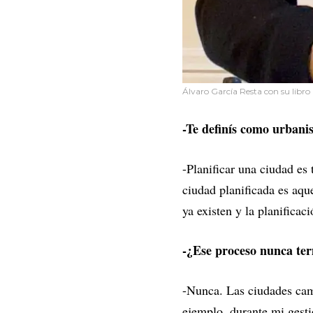
Álvaro García Resta con su libro
-Te definís como urbanis
-Planificar una ciudad es
ciudad planificada es aqu
ya existen y la planifica
-¿Ese proceso nunca te
-Nunca. Las ciudades cam
ejemplo, durante mi gesti