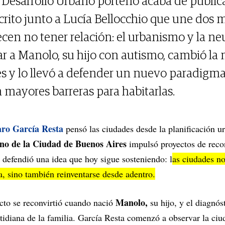
de Desarrollo Urbano porteño acaba de publi
scrito junto a Lucía Bellocchio que une dos
ecen no tener relación: el urbanismo y la ne
iar a Manolo, su hijo con autismo, cambió l
es y lo llevó a defender un nuevo paradigma
 mayores barreras para habitarlas.
aro García Resta
pensó las ciudades desde la planificación 
no de la Ciudad de Buenos Aires
impulsó proyectos de reco
y defendió una idea que hoy sigue sosteniendo: l
as ciudades n
a, sino también reinventarse desde adentro.
Manolo,
cto se reconvirtió cuando nació
su hijo, y el diagnós
otidiana de la familia. García Resta comenzó a observar la ciu