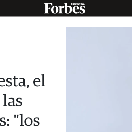
sta, el
 las
: "los