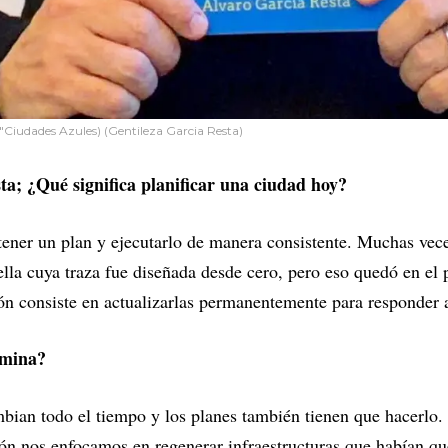
 "Ciudades Azules) (Gentileza Garcia Resta)
ta; ¿Qué significa planificar una ciudad hoy?
 tener un plan y ejecutarlo de manera consistente. Muchas ve
ella cuya traza fue diseñada desde cero, pero eso quedó en el
ción consiste en actualizarlas permanentemente para responder 
rmina?
bian todo el tiempo y los planes también tienen que hacerlo.
ón nos enfocamos en regenerar infraestructuras que habían qu