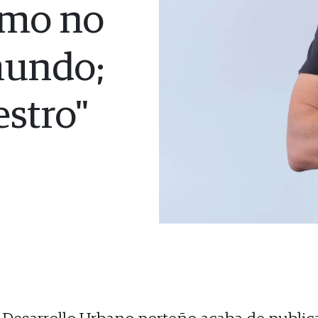
smo no
mundo;
estro"