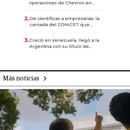
operaciones de Chevron en
EE.UU. y hoy es la única mujer
CEO en Vaca Muerta
2.
De científicas a empresarias: la
camada del CONICET que
levantó más de US$ 40 millones
para fundar startups biotech
3.
Creció en Venezuela, llegó a la
Argentina con su título de
abogado y construyó un imperio
gastronómico que revoluciona
las marcas "fast premium"
Más noticias