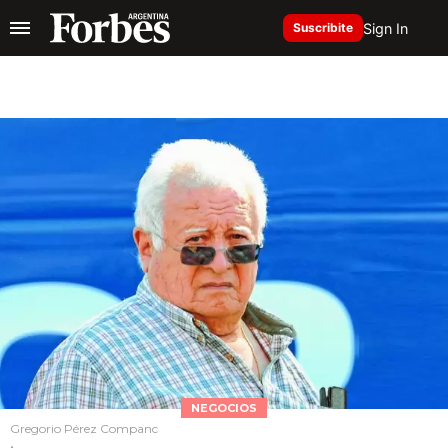
Sign In
Suscribite
NEGOCIOS
Gregorio Pérez Companc
.