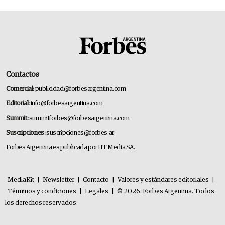
Contactos
Comercial:
publicidad@forbesargentina.com
Editorial:
info@forbesargentina.com
Summit:
summitforbes@forbesargentina.com
Suscripciones:
suscripciones@forbes.ar
Forbes Argentina es publicada por HT Media SA.
MediaKit
|
Newsletter
|
Contacto
|
Valores y estándares editoriales
|
Términos y condiciones
|
Legales
|
© 2026. Forbes Argentina. Todos
los derechos reservados.