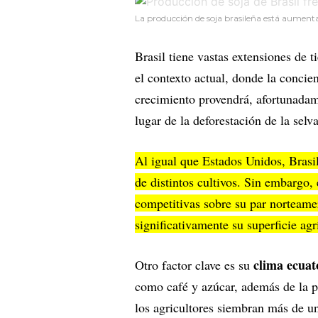
La producción de soja brasileña está aument
Brasil tiene vastas extensiones de 
el contexto actual, donde la concie
crecimiento provendrá, afortunadam
lugar de la deforestación de la selva
Al igual que Estados Unidos, Brasi
de distintos cultivos. Sin embargo,
competitivas sobre su par norteame
significativamente su superficie agr
clima ecuat
Otro factor clave es su
como café y azúcar, además de la p
los agricultores siembran más de u