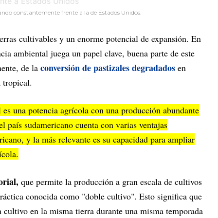
ando constantemente frente a la de Estados Unidos.
tierras cultivables y un enorme potencial de expansión. En
ncia ambiental juega un papel clave, buena parte de este
conversión de pastizales degradados
ente, de la
en
 tropical.
l es una potencia agrícola con una producción abundante
 el país sudamericano cuenta con varias ventajas
ricano, y la más relevante es su capacidad para ampliar
ícola.
orial,
que permite la producción a gran escala de cultivos
ráctica conocida como "doble cultivo". Esto significa que
n cultivo en la misma tierra durante una misma temporada