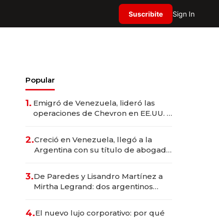
Suscribite
Sign In
Popular
1.
Emigró de Venezuela, lideró las
operaciones de Chevron en EE.UU. y
hoy es la única mujer CEO en Vaca
Muerta
2.
Creció en Venezuela, llegó a la
Argentina con su título de abogado
y construyó un imperio
gastronómico que revoluciona las
3.
De Paredes y Lisandro Martínez a
marcas "fast premium"
Mirtha Legrand: dos argentinos
impulsan el negocio del wellness
deportivo y el cuidado corporal
4.
El nuevo lujo corporativo: por qué