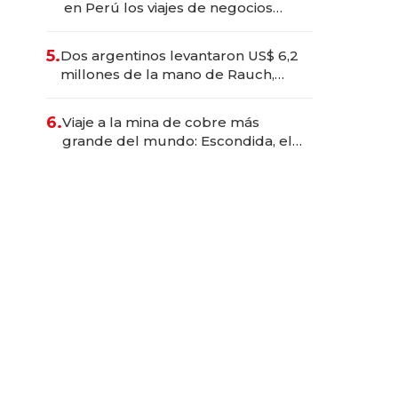
en Perú los viajes de negocios
dejan de ser reuniones para
convertirse en experiencias
5.
Dos argentinos levantaron US$ 6,2
transformadoras
millones de la mano de Rauch,
Englebienne y Woloski
6.
Viaje a la mina de cobre más
grande del mundo: Escondida, el
gigante chileno que exporta US$
14.000 millones anuales