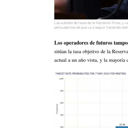
Las subidas de tasas de la Fed están fritas, 
persuadirnos de que va a seguir haciendo da
Los operadores de futuros tampo
sitúan la tasa objetivo de la Reser
actual a un año vista, y la mayoría