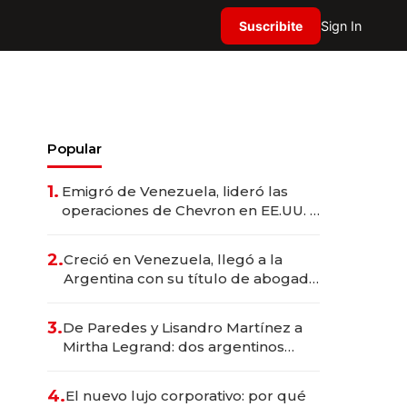
Suscribite
Sign In
Popular
1.
Emigró de Venezuela, lideró las
operaciones de Chevron en EE.UU. y
hoy es la única mujer CEO en Vaca
Muerta
2.
Creció en Venezuela, llegó a la
Argentina con su título de abogado
y construyó un imperio
gastronómico que revoluciona las
3.
De Paredes y Lisandro Martínez a
marcas "fast premium"
Mirtha Legrand: dos argentinos
impulsan el negocio del wellness
deportivo y el cuidado corporal
4.
El nuevo lujo corporativo: por qué