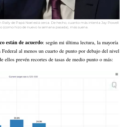
y un Rally de Papá Noel está cerca. De hecho, cuanto más intenta Jay Powell
ño (como hizo de nuevo la semana pasada), más suena.
co están de acuerdo
: según mi última lectura, la mayoría
va Federal al menos un cuarto de punto por debajo del nivel
 de ellos prevén recortes de tasas de medio punto o más: