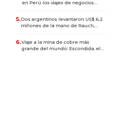
en Perú los viajes de negocios
dejan de ser reuniones para
convertirse en experiencias
5.
Dos argentinos levantaron US$ 6,2
transformadoras
millones de la mano de Rauch,
Englebienne y Woloski
6.
Viaje a la mina de cobre más
grande del mundo: Escondida, el
gigante chileno que exporta US$
14.000 millones anuales