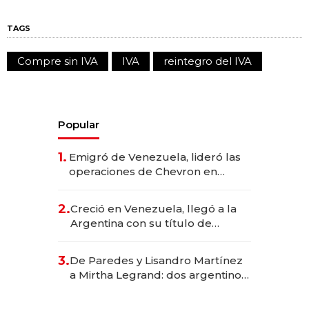
TAGS
Compre sin IVA
IVA
reintegro del IVA
Popular
1.
Emigró de Venezuela, lideró las
operaciones de Chevron en
EE.UU. y hoy es la única mujer
CEO en Vaca Muerta
2.
Creció en Venezuela, llegó a la
Argentina con su título de
abogado y construyó un imperio
gastronómico que revoluciona
3.
De Paredes y Lisandro Martínez
las marcas "fast premium"
a Mirtha Legrand: dos argentinos
impulsan el negocio del wellness
deportivo y el cuidado corporal