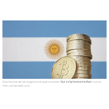
Dos tercios de los argentinos que conocen
las criptomonedas
nunca
han comprado una