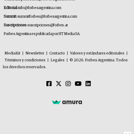
Editorial:
info@forbesargentina.com
Summit:
summitforbes@forbesargentina.com
Suscripciones:
suscripciones@forbes.ar
Forbes Argentina es publicada por HT Media SA.
MediaKit
|
Newsletter
|
Contacto
|
Valores y estándares editoriales
|
Términos y condiciones
|
Legales
|
© 2026. Forbes Argentina. Todos
los derechos reservados.