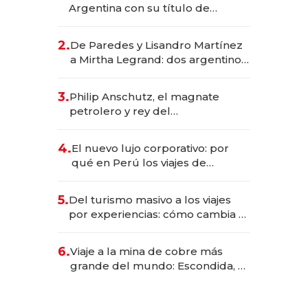
Argentina con su título de
abogado y construyó un imperio
gastronómico que revoluciona
2.
De Paredes y Lisandro Martínez
las marcas "fast premium"
a Mirtha Legrand: dos argentinos
impulsan el negocio del wellness
deportivo y el cuidado corporal
3.
Philip Anschutz, el magnate
petrolero y rey del
entretenimiento que va por la
licitación de Tecnópolis junto a
4.
El nuevo lujo corporativo: por
Fénix
qué en Perú los viajes de
negocios dejan de ser reuniones
para convertirse en experiencias
5.
Del turismo masivo a los viajes
transformadoras
por experiencias: cómo cambia el
negocio de la asistencia al viajero
6.
Viaje a la mina de cobre más
grande del mundo: Escondida, el
gigante chileno que exporta US$
14.000 millones anuales