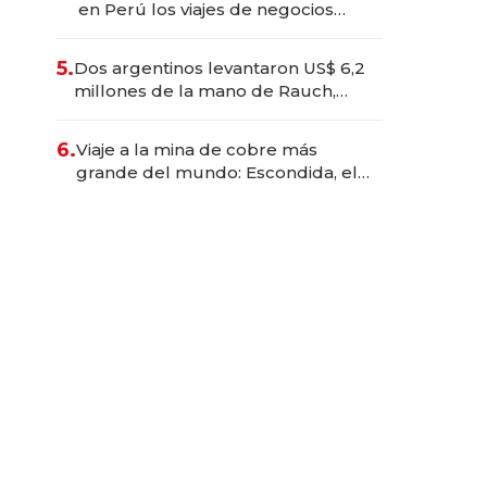
en Perú los viajes de negocios
dejan de ser reuniones para
convertirse en experiencias
5.
Dos argentinos levantaron US$ 6,2
transformadoras
millones de la mano de Rauch,
Englebienne y Woloski
6.
Viaje a la mina de cobre más
grande del mundo: Escondida, el
gigante chileno que exporta US$
14.000 millones anuales