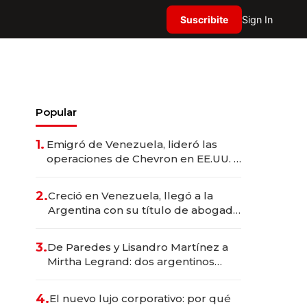
Suscribite
Sign In
Popular
1.
Emigró de Venezuela, lideró las
operaciones de Chevron en EE.UU. y
hoy es la única mujer CEO en Vaca
Muerta
2.
Creció en Venezuela, llegó a la
Argentina con su título de abogado
y construyó un imperio
gastronómico que revoluciona las
3.
De Paredes y Lisandro Martínez a
marcas "fast premium"
Mirtha Legrand: dos argentinos
impulsan el negocio del wellness
deportivo y el cuidado corporal
4.
El nuevo lujo corporativo: por qué