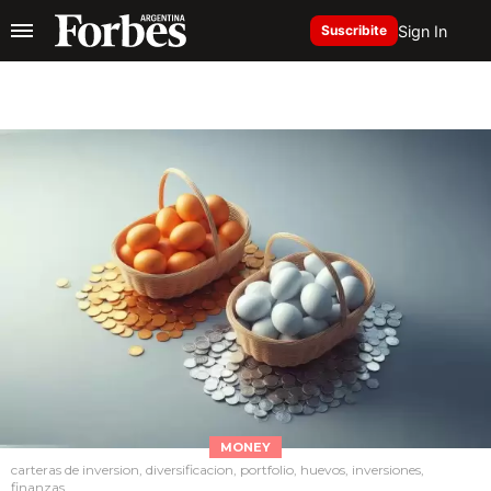
Sign In
Suscribite
MONEY
carteras de inversion, diversificacion, portfolio, huevos, inversiones,
finanzas