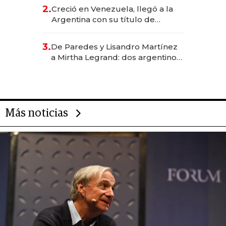
CEO en Vaca Muerta
2.
Creció en Venezuela, llegó a la
Argentina con su título de
abogado y construyó un imperio
gastronómico que revoluciona
3.
De Paredes y Lisandro Martínez
las marcas "fast premium"
a Mirtha Legrand: dos argentinos
impulsan el negocio del wellness
deportivo y el cuidado corporal
Más noticias