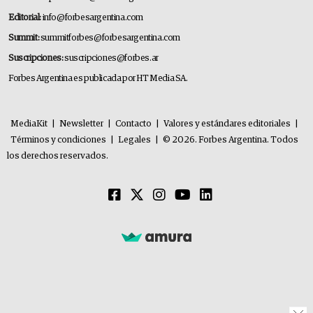
Editorial:
info@forbesargentina.com
Summit:
summitforbes@forbesargentina.com
Suscripciones:
suscripciones@forbes.ar
Forbes Argentina es publicada por HT Media SA.
MediaKit
|
Newsletter
|
Contacto
|
Valores y estándares editoriales
|
Términos y condiciones
|
Legales
|
© 2026. Forbes Argentina. Todos
los derechos reservados.