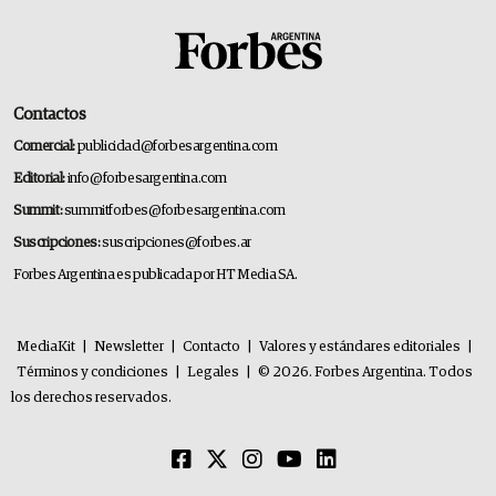
Contactos
Comercial:
publicidad@forbesargentina.com
Editorial:
info@forbesargentina.com
Summit:
summitforbes@forbesargentina.com
Suscripciones:
suscripciones@forbes.ar
Forbes Argentina es publicada por HT Media SA.
MediaKit
|
Newsletter
|
Contacto
|
Valores y estándares editoriales
|
Términos y condiciones
|
Legales
|
© 2026. Forbes Argentina. Todos
los derechos reservados.