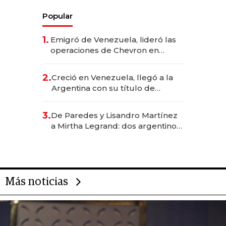
Popular
1.
Emigró de Venezuela, lideró las
operaciones de Chevron en
EE.UU. y hoy es la única mujer
CEO en Vaca Muerta
2.
Creció en Venezuela, llegó a la
Argentina con su título de
abogado y construyó un imperio
gastronómico que revoluciona
3.
De Paredes y Lisandro Martínez
las marcas "fast premium"
a Mirtha Legrand: dos argentinos
impulsan el negocio del wellness
deportivo y el cuidado corporal
Más noticias