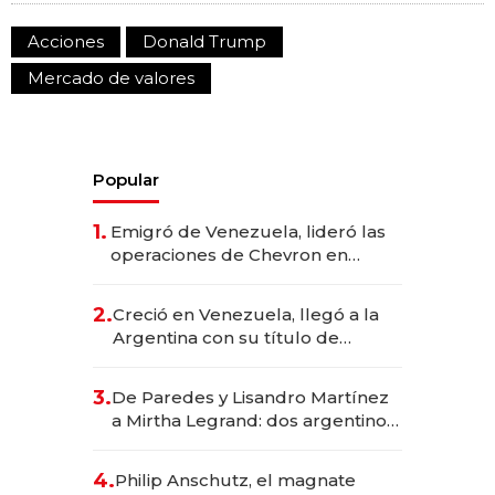
Acciones
Donald Trump
Mercado de valores
Popular
1.
Emigró de Venezuela, lideró las
operaciones de Chevron en
EE.UU. y hoy es la única mujer
CEO en Vaca Muerta
2.
Creció en Venezuela, llegó a la
Argentina con su título de
abogado y construyó un imperio
gastronómico que revoluciona
3.
De Paredes y Lisandro Martínez
las marcas "fast premium"
a Mirtha Legrand: dos argentinos
impulsan el negocio del wellness
deportivo y el cuidado corporal
4.
Philip Anschutz, el magnate