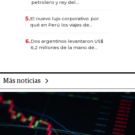
petrolero y rey del
entretenimiento que va por la
licitación de Tecnópolis junto a
5.
El nuevo lujo corporativo: por
Fénix
qué en Perú los viajes de
negocios dejan de ser reuniones
para convertirse en experiencias
6.
Dos argentinos levantaron US$
transformadoras
6,2 millones de la mano de
Rauch, Englebienne y Woloski
Más noticias