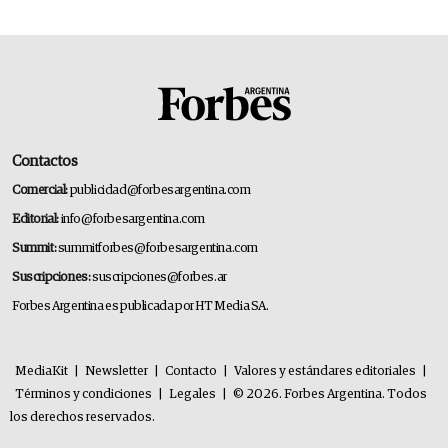
Contactos
Comercial:
publicidad@forbesargentina.com
Editorial:
info@forbesargentina.com
Summit:
summitforbes@forbesargentina.com
Suscripciones:
suscripciones@forbes.ar
Forbes Argentina es publicada por HT Media SA.
MediaKit
|
Newsletter
|
Contacto
|
Valores y estándares editoriales
|
Términos y condiciones
|
Legales
|
© 2026. Forbes Argentina. Todos
los derechos reservados.