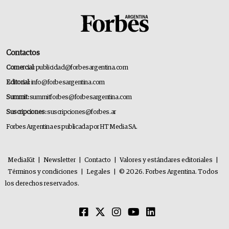
Contactos
Comercial:
publicidad@forbesargentina.com
Editorial:
info@forbesargentina.com
Summit:
summitforbes@forbesargentina.com
Suscripciones:
suscripciones@forbes.ar
Forbes Argentina es publicada por HT Media SA.
MediaKit
|
Newsletter
|
Contacto
|
Valores y estándares editoriales
|
Términos y condiciones
|
Legales
|
© 2026. Forbes Argentina. Todos
los derechos reservados.