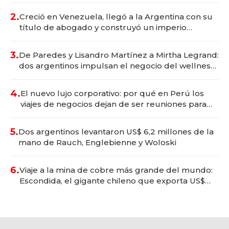
2.
Creció en Venezuela, llegó a la Argentina con su
título de abogado y construyó un imperio
gastronómico que revoluciona las marcas "fast
premium"
3.
De Paredes y Lisandro Martínez a Mirtha Legrand:
dos argentinos impulsan el negocio del wellness
deportivo y el cuidado corporal
4.
El nuevo lujo corporativo: por qué en Perú los
viajes de negocios dejan de ser reuniones para
convertirse en experiencias transformadoras
5.
Dos argentinos levantaron US$ 6,2 millones de la
mano de Rauch, Englebienne y Woloski
6.
Viaje a la mina de cobre más grande del mundo:
Escondida, el gigante chileno que exporta US$
14.000 millones anuales