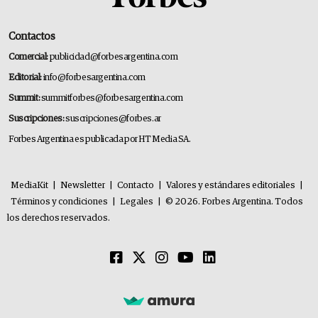
Contactos
Comercial:
publicidad@forbesargentina.com
Editorial:
info@forbesargentina.com
Summit:
summitforbes@forbesargentina.com
Suscripciones:
suscripciones@forbes.ar
Forbes Argentina es publicada por HT Media SA.
MediaKit
|
Newsletter
|
Contacto
|
Valores y estándares editoriales
|
Términos y condiciones
|
Legales
|
© 2026. Forbes Argentina. Todos
los derechos reservados.