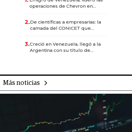
1.
operaciones de Chevron en
EE.UU. y hoy es la única mujer
CEO en Vaca Muerta
2.
De científicas a empresarias: la
camada del CONICET que
levantó más de US$ 40 millones
para fundar startups biotech
3.
Creció en Venezuela, llegó a la
Argentina con su título de
abogado y construyó un imperio
gastronómico que revoluciona
las marcas "fast premium"
Más noticias