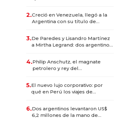
EE.UU. y hoy es la única mujer
CEO en Vaca Muerta
2.
Creció en Venezuela, llegó a la
Argentina con su título de
abogado y construyó un imperio
gastronómico que revoluciona
3.
De Paredes y Lisandro Martínez
las marcas "fast premium"
a Mirtha Legrand: dos argentinos
impulsan el negocio del wellness
deportivo y el cuidado corporal
4.
Philip Anschutz, el magnate
petrolero y rey del
entretenimiento que va por la
licitación de Tecnópolis junto a
5.
El nuevo lujo corporativo: por
Fénix
qué en Perú los viajes de
negocios dejan de ser reuniones
para convertirse en experiencias
6.
Dos argentinos levantaron US$
transformadoras
6,2 millones de la mano de
Rauch, Englebienne y Woloski