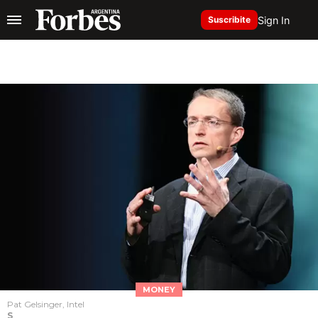
Sign In
Suscribite
MONEY
Pat Gelsinger, Intel
S