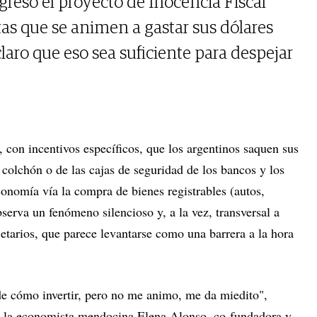
greso el proyecto de Inocencia Fiscal
stas que se animen a gastar sus dólares
laro que eso sea suficiente para despejar
, con incentivos específicos, que los argentinos saquen sus
 colchón o de las cajas de seguridad de los bancos y los
conomía vía la compra de bienes registrables (autos,
bserva un fenómeno silencioso y, a la vez, transversal a
 etarios, que parece levantarse como una barrera a la hora
de cómo invertir, pero no me animo, me da miedito",
as la economista mendocina Elena Alonso, co-fundadora y