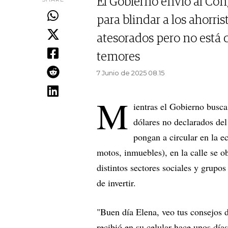
El Gobierno envió al Con
para blindar a los ahorri
atesorados pero no está c
temores
7 Junio de 2025 08.15
M
ientras el Gobierno busca
dólares no declarados del
pongan a circular en la e
motos, inmuebles), en la calle se o
distintos sectores sociales y grupos
de invertir.
"Buen día Elena, veo tus consejos 
recibió en su celular hace unos dí