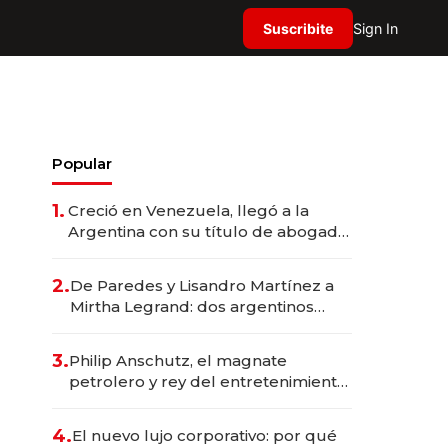
Suscribite
Sign In
Popular
1.
Creció en Venezuela, llegó a la
Argentina con su título de abogado
y construyó un imperio
gastronómico que revoluciona las
2.
De Paredes y Lisandro Martínez a
marcas "fast premium"
Mirtha Legrand: dos argentinos
impulsan el negocio del wellness
deportivo y el cuidado corporal
3.
Philip Anschutz, el magnate
petrolero y rey del entretenimiento
que va por la licitación de
Tecnópolis junto a Fénix
4.
El nuevo lujo corporativo: por qué