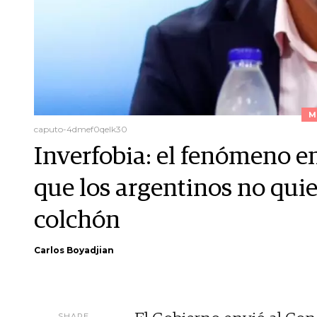
M
caputo-4dmef0qelk30
Inverfobia: el fenómeno e
que los argentinos no quie
colchón
Carlos Boyadjian
SHARE