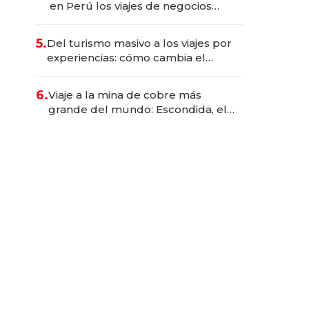
en Perú los viajes de negocios
dejan de ser reuniones para
convertirse en experiencias
5.
Del turismo masivo a los viajes por
transformadoras
experiencias: cómo cambia el
negocio de la asistencia al viajero
6.
Viaje a la mina de cobre más
grande del mundo: Escondida, el
gigante chileno que exporta US$
14.000 millones anuales