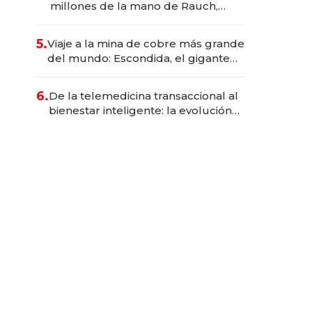
millones de la mano de Rauch,
Englebienne y Woloski
5.
Viaje a la mina de cobre más grande
del mundo: Escondida, el gigante
chileno que exporta US$ 14.000
millones anuales
6.
De la telemedicina transaccional al
bienestar inteligente: la evolución
de doc24 para transformar a las
organizaciones