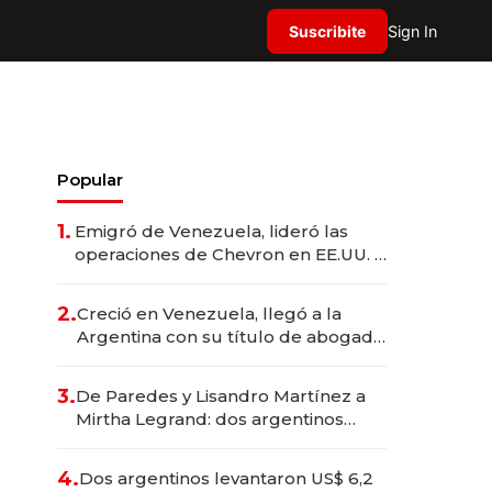
Suscribite
Sign In
Popular
1.
Emigró de Venezuela, lideró las
operaciones de Chevron en EE.UU. y
hoy es la única mujer CEO en Vaca
Muerta
2.
Creció en Venezuela, llegó a la
Argentina con su título de abogado
y construyó un imperio
gastronómico que revoluciona las
3.
De Paredes y Lisandro Martínez a
marcas "fast premium"
Mirtha Legrand: dos argentinos
impulsan el negocio del wellness
deportivo y el cuidado corporal
4.
Dos argentinos levantaron US$ 6,2