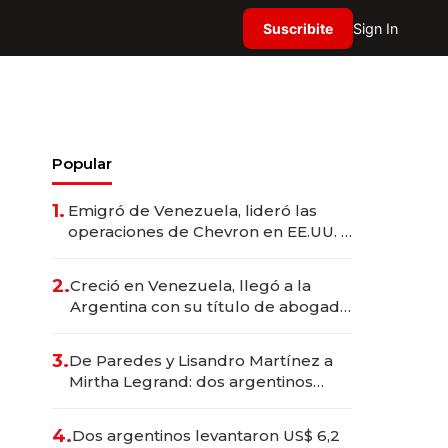
Suscribite
Sign In
Popular
1.
Emigró de Venezuela, lideró las
operaciones de Chevron en EE.UU. y
hoy es la única mujer CEO en Vaca
Muerta
2.
Creció en Venezuela, llegó a la
Argentina con su título de abogado
y construyó un imperio
gastronómico que revoluciona las
3.
De Paredes y Lisandro Martínez a
marcas "fast premium"
Mirtha Legrand: dos argentinos
impulsan el negocio del wellness
deportivo y el cuidado corporal
4.
Dos argentinos levantaron US$ 6,2