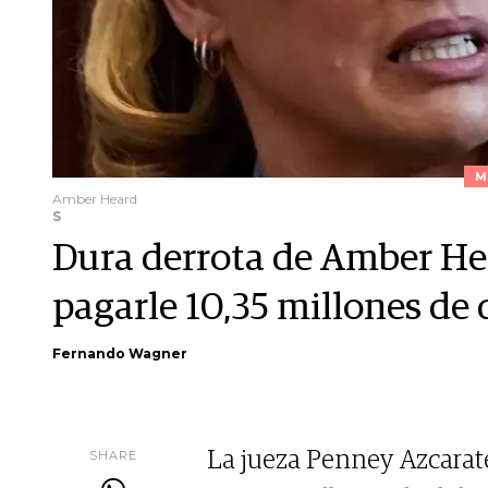
M
Amber Heard
S
Dura derrota de Amber Hea
pagarle 10,35 millones de
Fernando Wagner
SHARE
La jueza Penney Azcarate