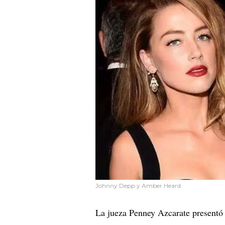
Johnny Depp y Amber Heard
La jueza Penney Azcarate presentó l