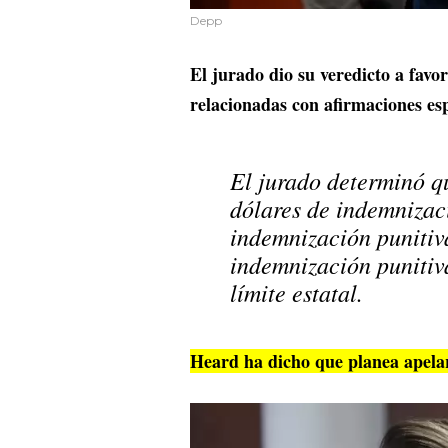
Depp
El jurado dio su veredicto a favo
relacionadas con afirmaciones espe
El jurado determinó q
dólares de indemnizac
indemnización punitiva
indemnización punitiva
límite estatal.
Heard ha dicho que planea apelar