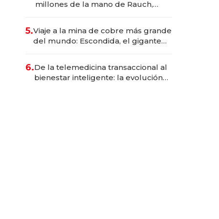
millones de la mano de Rauch,
Englebienne y Woloski
5.
Viaje a la mina de cobre más grande
del mundo: Escondida, el gigante
chileno que exporta US$ 14.000
millones anuales
6.
De la telemedicina transaccional al
bienestar inteligente: la evolución
de doc24 para transformar a las
organizaciones