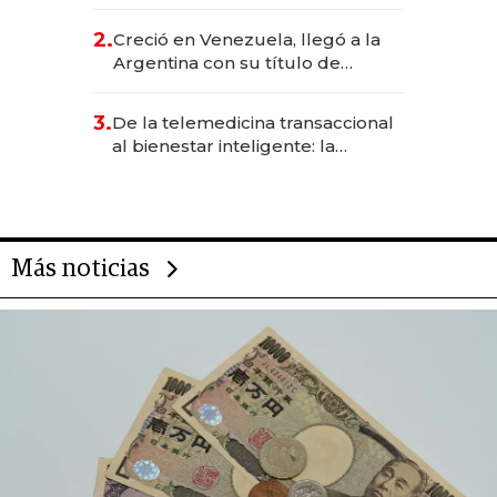
EE.UU. y hoy es la única mujer
CEO en Vaca Muerta
2.
Creció en Venezuela, llegó a la
Argentina con su título de
abogado y construyó un imperio
gastronómico que revoluciona
3.
De la telemedicina transaccional
las marcas "fast premium"
al bienestar inteligente: la
evolución de doc24 para
transformar a las organizaciones
Más noticias