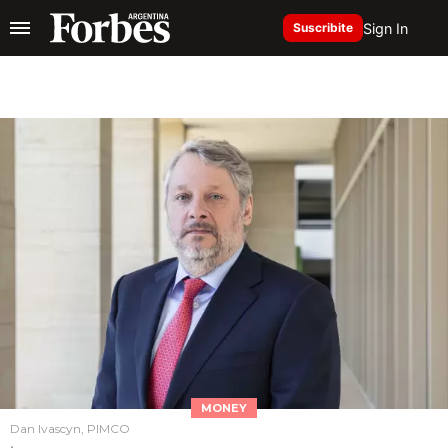
Sign In
Suscribite
MONEY
Dan Ivascyn, PIMCO
.