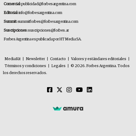
Comercial:
publicidad@forbesargentina.com
Editorial:
info@forbesargentina.com
Summit:
summitforbes@forbesargentina.com
Suscripciones:
suscripciones@forbes.ar
Forbes Argentina es publicada por HT Media SA.
MediaKit
|
Newsletter
|
Contacto
|
Valores y estándares editoriales
|
Términos y condiciones
|
Legales
|
© 2026. Forbes Argentina. Todos
los derechos reservados.