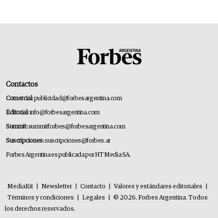
Contactos
Comercial:
publicidad@forbesargentina.com
Editorial:
info@forbesargentina.com
Summit:
summitforbes@forbesargentina.com
Suscripciones:
suscripciones@forbes.ar
Forbes Argentina es publicada por HT Media SA.
MediaKit
|
Newsletter
|
Contacto
|
Valores y estándares editoriales
|
Términos y condiciones
|
Legales
|
© 2026. Forbes Argentina. Todos
los derechos reservados.