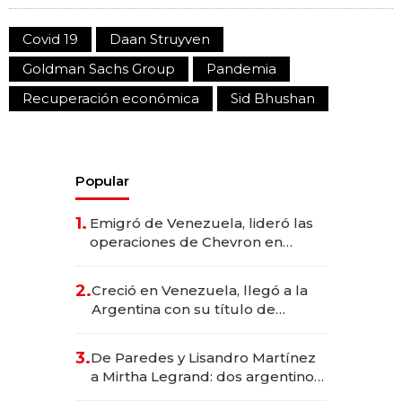
Covid 19
Daan Struyven
Goldman Sachs Group
Pandemia
Recuperación económica
Sid Bhushan
Popular
1.
Emigró de Venezuela, lideró las
operaciones de Chevron en
EE.UU. y hoy es la única mujer
CEO en Vaca Muerta
2.
Creció en Venezuela, llegó a la
Argentina con su título de
abogado y construyó un imperio
gastronómico que revoluciona
3.
De Paredes y Lisandro Martínez
las marcas "fast premium"
a Mirtha Legrand: dos argentinos
impulsan el negocio del wellness