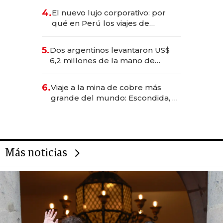
deportivo y el cuidado corporal
4.
El nuevo lujo corporativo: por
qué en Perú los viajes de
negocios dejan de ser reuniones
para convertirse en experiencias
5.
Dos argentinos levantaron US$
transformadoras
6,2 millones de la mano de
Rauch, Englebienne y Woloski
6.
Viaje a la mina de cobre más
grande del mundo: Escondida, el
gigante chileno que exporta US$
14.000 millones anuales
Más noticias