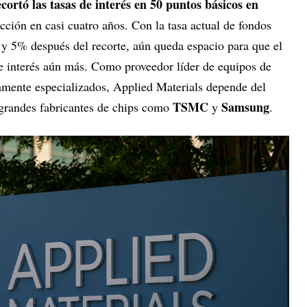
ortó las tasas de interés en 50 puntos básicos en
cción en casi cuatro años. Con la tasa actual de fondos
 y 5% después del recorte, aún queda espacio para que el
de interés aún más. Como proveedor líder de equipos de
amente especializados, Applied Materials depende del
TSMC
Samsung
s grandes fabricantes de chips como
y
.