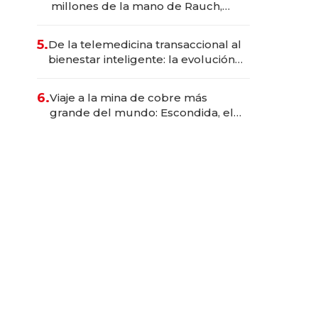
millones de la mano de Rauch,
Englebienne y Woloski
5.
De la telemedicina transaccional al
bienestar inteligente: la evolución
de doc24 para transformar a las
organizaciones
6.
Viaje a la mina de cobre más
grande del mundo: Escondida, el
gigante chileno que exporta US$
14.000 millones anuales