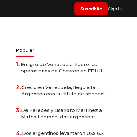
Suscribite
Sign In
Popular
1.
Emigró de Venezuela, lideró las
operaciones de Chevron en EE.UU. y
hoy es la única mujer CEO en Vaca
Muerta
2.
Creció en Venezuela, llegó a la
Argentina con su título de abogado
y construyó un imperio
gastronómico que revoluciona las
3.
De Paredes y Lisandro Martínez a
marcas "fast premium"
Mirtha Legrand: dos argentinos
impulsan el negocio del wellness
deportivo y el cuidado corporal
4.
Dos argentinos levantaron US$ 6,2