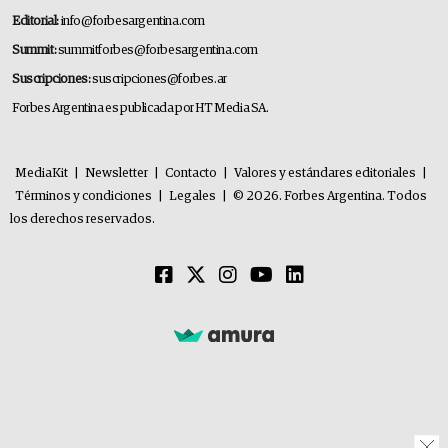
Editorial:
info@forbesargentina.com
Summit:
summitforbes@forbesargentina.com
Suscripciones:
suscripciones@forbes.ar
Forbes Argentina es publicada por HT Media SA.
MediaKit
|
Newsletter
|
Contacto
|
Valores y estándares editoriales
|
Términos y condiciones
|
Legales
|
© 2026. Forbes Argentina. Todos
los derechos reservados.