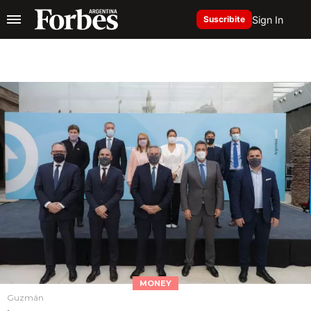
Sign In
Suscribite
MONEY
Guzmán
.