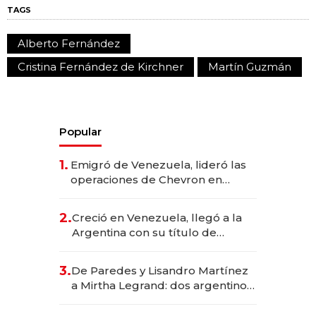
TAGS
Alberto Fernández
Cristina Fernández de Kirchner
Martín Guzmán
Popular
1.
Emigró de Venezuela, lideró las
operaciones de Chevron en
EE.UU. y hoy es la única mujer
CEO en Vaca Muerta
2.
Creció en Venezuela, llegó a la
Argentina con su título de
abogado y construyó un imperio
gastronómico que revoluciona
3.
De Paredes y Lisandro Martínez
las marcas "fast premium"
a Mirtha Legrand: dos argentinos
impulsan el negocio del wellness
deportivo y el cuidado corporal