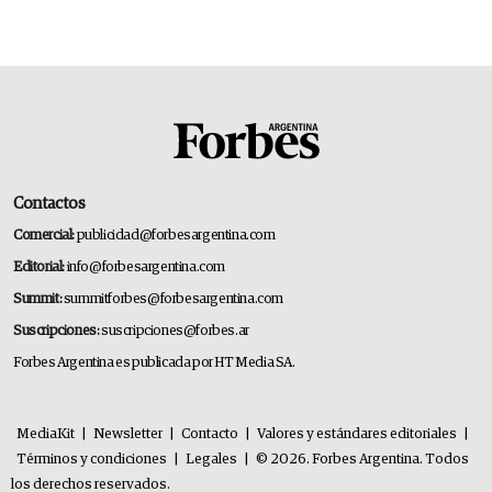
Contactos
Comercial:
publicidad@forbesargentina.com
Editorial:
info@forbesargentina.com
Summit:
summitforbes@forbesargentina.com
Suscripciones:
suscripciones@forbes.ar
Forbes Argentina es publicada por HT Media SA.
MediaKit
|
Newsletter
|
Contacto
|
Valores y estándares editoriales
|
Términos y condiciones
|
Legales
|
© 2026. Forbes Argentina. Todos
los derechos reservados.