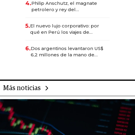
4.
Philip Anschutz, el magnate
petrolero y rey del
entretenimiento que va por la
licitación de Tecnópolis junto a
5.
El nuevo lujo corporativo: por
Fénix
qué en Perú los viajes de
negocios dejan de ser reuniones
para convertirse en experiencias
6.
Dos argentinos levantaron US$
transformadoras
6,2 millones de la mano de
Rauch, Englebienne y Woloski
Más noticias