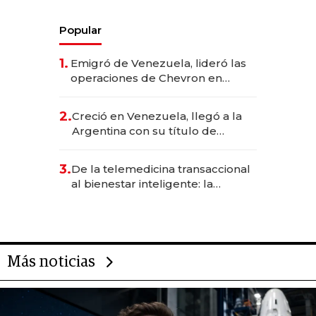
Popular
1.
Emigró de Venezuela, lideró las
operaciones de Chevron en
EE.UU. y hoy es la única mujer
CEO en Vaca Muerta
2.
Creció en Venezuela, llegó a la
Argentina con su título de
abogado y construyó un imperio
gastronómico que revoluciona
3.
De la telemedicina transaccional
las marcas "fast premium"
al bienestar inteligente: la
evolución de doc24 para
transformar a las organizaciones
Más noticias