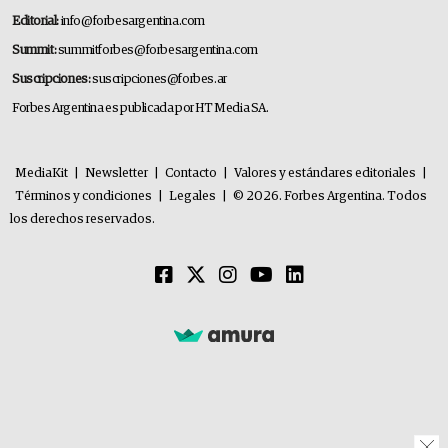
Editorial:
info@forbesargentina.com
Summit:
summitforbes@forbesargentina.com
Suscripciones:
suscripciones@forbes.ar
Forbes Argentina es publicada por HT Media SA.
MediaKit
|
Newsletter
|
Contacto
|
Valores y estándares editoriales
|
Términos y condiciones
|
Legales
|
© 2026. Forbes Argentina. Todos
los derechos reservados.