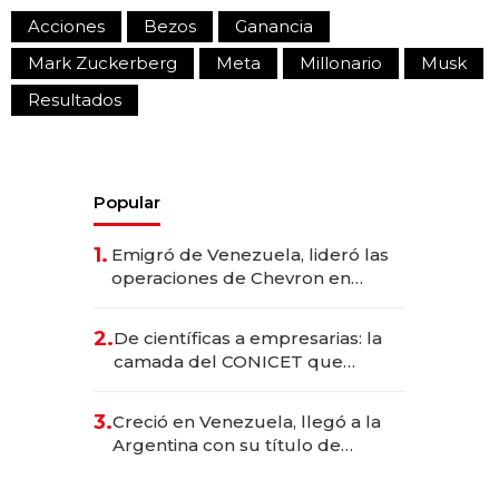
Acciones
Bezos
Ganancia
Mark Zuckerberg
Meta
Millonario
Musk
Resultados
Popular
1.
Emigró de Venezuela, lideró las
operaciones de Chevron en
EE.UU. y hoy es la única mujer
CEO en Vaca Muerta
2.
De científicas a empresarias: la
camada del CONICET que
levantó más de US$ 40 millones
para fundar startups biotech
3.
Creció en Venezuela, llegó a la
Argentina con su título de
abogado y construyó un imperio
gastronómico que revoluciona