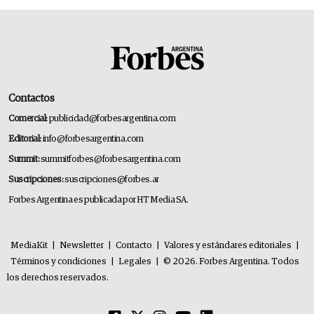
Contactos
Comercial:
publicidad@forbesargentina.com
Editorial:
info@forbesargentina.com
Summit:
summitforbes@forbesargentina.com
Suscripciones:
suscripciones@forbes.ar
Forbes Argentina es publicada por HT Media SA.
MediaKit
|
Newsletter
|
Contacto
|
Valores y estándares editoriales
|
Términos y condiciones
|
Legales
|
© 2026. Forbes Argentina. Todos
los derechos reservados.