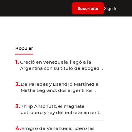
Suscribite
Sign In
Popular
1.
Creció en Venezuela, llegó a la
Argentina con su título de abogado
y construyó un imperio
gastronómico que revoluciona las
2.
De Paredes y Lisandro Martínez a
marcas "fast premium"
Mirtha Legrand: dos argentinos
impulsan el negocio del wellness
deportivo y el cuidado corporal
3.
Philip Anschutz, el magnate
petrolero y rey del entretenimiento
que va por la licitación de
Tecnópolis junto a Fénix
4.
Emigró de Venezuela, lideró las