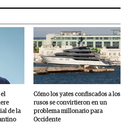
el
Cómo los yates confiscados a los
iere
rusos se convirtieron en un
al de la
problema millonario para
antino
Occidente