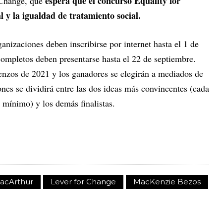
espera que el concurso Equality for
Change, que
l y la igualdad de tratamiento social.
rganizaciones deben inscribirse por internet hasta el 1 de
completos deben presentarse hasta el 22 de septiembre.
ienzos de 2021 y los ganadores se elegirán a mediados de
nes se dividirá entre las dos ideas más convincentes (cada
mínimo) y los demás finalistas.
acArthur
Lever for Change
MacKenzie Bezos