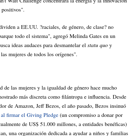
n't Wait Challenge concentrará la energía y la innovación
 positivos".
dividen a EE.UU. ?raciales, de género, de clase? no
barque todo el sistema", agregó Melinda Gates en un
usca ideas audaces para desmantelar el
statu quo
y
 las mujeres de todos los orígenes".
ud de las mujeres y la igualdad de género hace mucho
ostrado más discreta como filántropa e influencia. Desde
dor de Amazon, Jeff Bezos, el año pasado, Bezos insinuó
a
al firmar el Giving Pledge
(un compromiso a donar por
ctualmente de US$ 51.000 millones, a entidades benéficas)
ian, una organización dedicada a ayudar a niños y familias