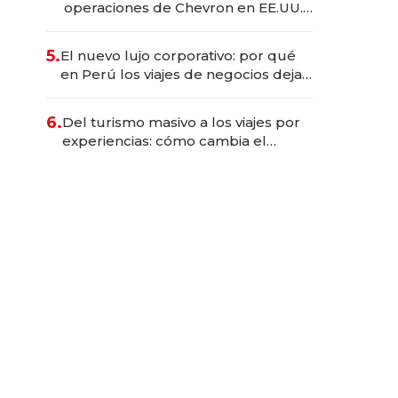
operaciones de Chevron en EE.UU.
y hoy es la única mujer CEO en Vaca
Muerta
5.
El nuevo lujo corporativo: por qué
en Perú los viajes de negocios dejan
de ser reuniones para convertirse
en experiencias transformadoras
6.
Del turismo masivo a los viajes por
experiencias: cómo cambia el
negocio de la asistencia al viajero