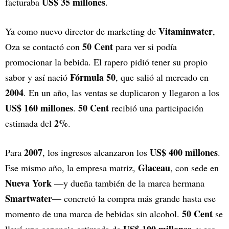
US$ 35 millones
facturaba
.
Vitaminwater
Ya como nuevo director de marketing de
,
50 Cent
Oza se contactó con
para ver si podía
promocionar la bebida. El rapero pidió tener su propio
Fórmula 50
sabor y así nació
, que salió al mercado en
2004
. En un año, las ventas se duplicaron y llegaron a los
US$ 160 millones
50 Cent
.
recibió una participación
2%
estimada del
.
2007
US$ 400 millones
Para
, los ingresos alcanzaron los
.
Glaceau
Ese mismo año, la empresa matriz,
, con sede en
Nueva York
—y dueña también de la marca hermana
Smartwater
— concretó la compra más grande hasta ese
50 Cent
momento de una marca de bebidas sin alcohol.
se
US$ 100 millones
llevó una ganancia estimada de
, y eso