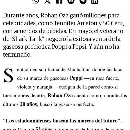
Durante años, Rohan Oza ganó millones para
celebridades, como Jennifer Aniston y 50 Cent,
con acuerdos de bebidas. En mayo, el veterano
de "Shark Tank" negoció la exitosa venta de la
gaseosa prebiótica Poppi a Pepsi. Y aún no ha
terminado.
S
entado en su oficina de Manhattan, donde las latas
Poppi
de su marca de gaseosas
—en rosa fuerte,
violeta y naranja— cuelgan de la pared como si
Rohan Oza
fueran obras de arte,
cuenta cómo, durante los
20 años
últimos
, buscó la gaseosa perfecta.
"Los estadounidenses buscan las marcas del futuro"
,
53 años
afirma Oza, de
, cofundador de la firma de capital