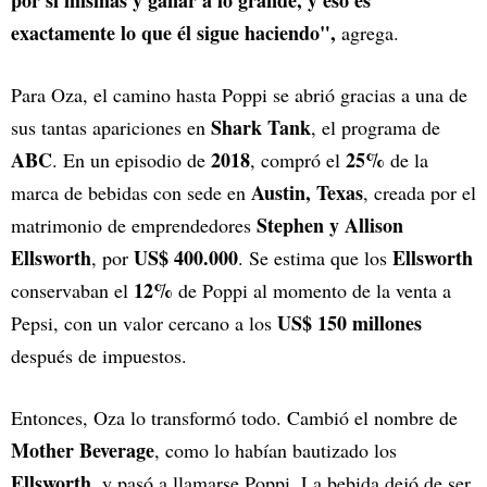
por sí mismas y ganar a lo grande, y eso es
exactamente lo que él sigue haciendo",
agrega.
Para Oza, el camino hasta Poppi se abrió gracias a una de
Shark Tank
sus tantas apariciones en
, el programa de
ABC
2018
25%
. En un episodio de
, compró el
de la
Austin, Texas
marca de bebidas con sede en
, creada por el
Stephen y Allison
matrimonio de emprendedores
Ellsworth
US$ 400.000
Ellsworth
, por
. Se estima que los
12%
conservaban el
de Poppi al momento de la venta a
US$ 150 millones
Pepsi, con un valor cercano a los
después de impuestos.
Entonces, Oza lo transformó todo. Cambió el nombre de
Mother Beverage
, como lo habían bautizado los
Ellsworth
, y pasó a llamarse Poppi. La bebida dejó de ser