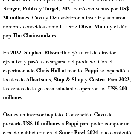
Kroger
Publix
Target
2021
US$
,
y
,
cerró con ventas por
20 millones
Cavu
Oza
.
y
volvieron a invertir y sumaron
Olivia Munn
nombres conocidos como la actriz
y el dúo
The Chainsmokers
pop
.
2022
Stephen Ellsworth
En
,
dejó su rol de director
ejecutivo y pasó a encargarse del producto. Con el
Chris Hall
Poppi
experimentado
al mando,
se expandió a
Albertsons
Stop & Shop
Costco
2023
locales de
,
y
. Para
,
US$ 200
las ventas de la gaseosa saludable superaron los
millones
.
Oza
Cavu
es un inversor inquieto. Convenció a
de
US$ 10 millones
Poppi
prestarle
a
para poder comprar un
Super Bowl 2024
espacio publicitario en el
, que consiguió