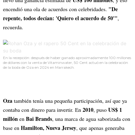
"De
encendió una ola de acuerdos con celebridades.
repente, todos decían: 'Quiero el acuerdo de 50'"
,
recuerda.
En la recepción: después de haber ganado aproximadamente 100 millones
de dólares con la venta de Vitaminwater, 50 Cent actuó en la celebración
de la boda de Oza en 2024 en Marrakech.
Oza
también tenía una pequeña participación, así que ya
2010
US$ 1
contaba con dinero para invertir. En
, puso
millón
Bai Brands
en
, una marca de agua saborizada con
Hamilton, Nueva Jersey
base en
, que apenas generaba