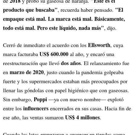
2018
"Este es el
de
y probó su gaseosa de naranja.
producto que buscaba"
"El
, recuerda haber pensado.
empaque está mal. La marca está mal. Básicamente,
todo está mal. Pero este líquido, nada más"
, dijo.
Ellsworth
Cerró de inmediato el acuerdo con los
, cuya
US$ 600.000
marca facturaba
al año, y encaró una
dos años
reestructuración que llevó
. El relanzamiento fue
marzo de 2020
en
, justo cuando la pandemia golpeaba
fuerte y los supermercados estaban más preocupados por
llenar las góndolas con papel higiénico que con gaseosas.
Poppi
Sin embargo,
—ya con nuevo nombre— explotó
influencers
entre los
encerrados en sus casas. Hacia fin de
US$ 4 millones
ese año, las ventas sumaron
.
Cuando las latas empezaron a aparecer en tiendas como