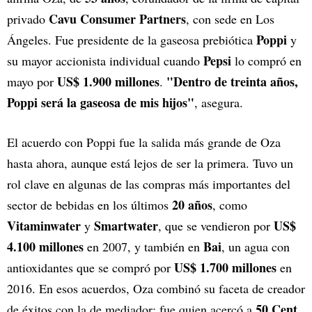
Cavu Consumer Partners
privado
, con sede en Los
Poppi
Ángeles. Fue presidente de la gaseosa prebiótica
y
Pepsi
su mayor accionista individual cuando
lo compró en
US$ 1.900 millones
"Dentro de treinta años,
mayo por
.
Poppi será la gaseosa de mis hijos"
, asegura.
El acuerdo con Poppi fue la salida más grande de Oza
hasta ahora, aunque está lejos de ser la primera. Tuvo un
rol clave en algunas de las compras más importantes del
20 años
sector de bebidas en los últimos
, como
Vitaminwater
Smartwater
US$
y
, que se vendieron por
4.100 millones
Bai
en 2007, y también en
, un agua con
US$ 1.700 millones
antioxidantes que se compró por
en
2016. En esos acuerdos, Oza combinó su faceta de creador
50 Cent
de éxitos con la de mediador: fue quien acercó a