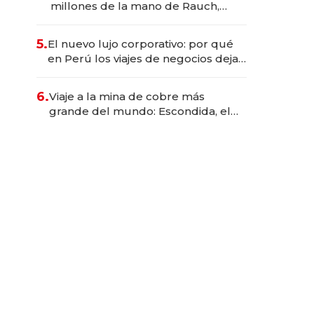
millones de la mano de Rauch,
Englebienne y Woloski
5.
El nuevo lujo corporativo: por qué
en Perú los viajes de negocios dejan
de ser reuniones para convertirse
en experiencias transformadoras
6.
Viaje a la mina de cobre más
grande del mundo: Escondida, el
gigante chileno que exporta US$
14.000 millones anuales