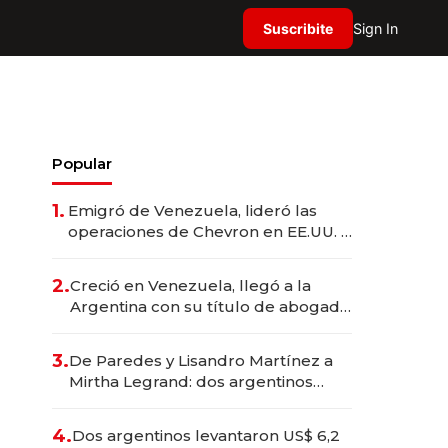
Suscribite
Sign In
Popular
1.
Emigró de Venezuela, lideró las
operaciones de Chevron en EE.UU. y
hoy es la única mujer CEO en Vaca
Muerta
2.
Creció en Venezuela, llegó a la
Argentina con su título de abogado
y construyó un imperio
gastronómico que revoluciona las
3.
De Paredes y Lisandro Martínez a
marcas "fast premium"
Mirtha Legrand: dos argentinos
impulsan el negocio del wellness
deportivo y el cuidado corporal
4.
Dos argentinos levantaron US$ 6,2