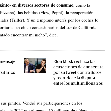
uánto- en diversos sectores de consumo,
como la
izzana), las bebidas (Flow, Poppi), la recuperación
iales (Triller). Y un temprano interés por los coches le
oritarias en cinco concesionarios del sur de California.
entado encontrar mi nicho”, dice.
l mensaje
Elon Musk rechaza las
acusaciones de antisemita
sitarios
por su tweet contra Soros
y recrudece la disputa
entre los multimillonarios
sus pinitos. Vendió sus participaciones en los
nales de 2022 por al menos 15 millones de dólares y