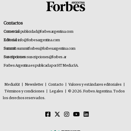
Contactos
Comercial:
publicidad@forbesargentina.com
Editorial:
info@forbesargentina.com
Summit:
summitforbes@forbesargentina.com
Suscripciones:
suscripciones@forbes.ar
Forbes Argentina es publicada por HT Media SA.
MediaKit
|
Newsletter
|
Contacto
|
Valores y estándares editoriales
|
Términos y condiciones
|
Legales
|
© 2026. Forbes Argentina. Todos
los derechos reservados.