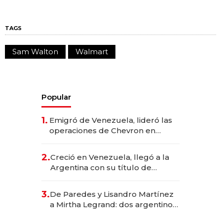
TAGS
Sam Walton
Walmart
Popular
1.
Emigró de Venezuela, lideró las
operaciones de Chevron en
EE.UU. y hoy es la única mujer
CEO en Vaca Muerta
2.
Creció en Venezuela, llegó a la
Argentina con su título de
abogado y construyó un imperio
gastronómico que revoluciona
3.
De Paredes y Lisandro Martínez
las marcas "fast premium"
a Mirtha Legrand: dos argentinos
impulsan el negocio del wellness