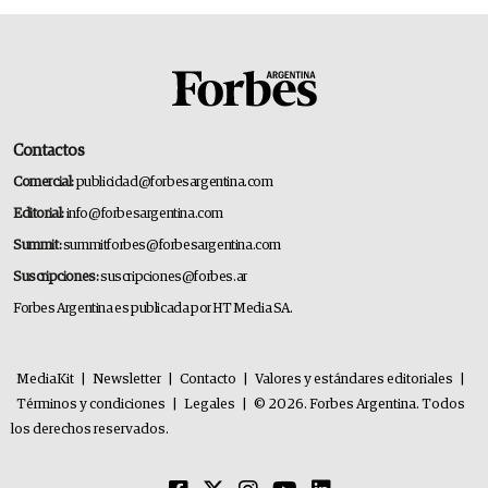
Contactos
Comercial:
publicidad@forbesargentina.com
Editorial:
info@forbesargentina.com
Summit:
summitforbes@forbesargentina.com
Suscripciones:
suscripciones@forbes.ar
Forbes Argentina es publicada por HT Media SA.
MediaKit
|
Newsletter
|
Contacto
|
Valores y estándares editoriales
|
Términos y condiciones
|
Legales
|
© 2026. Forbes Argentina. Todos
los derechos reservados.