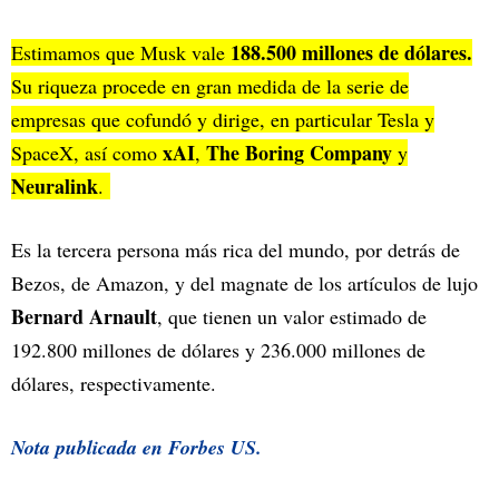
188.500 millones de dólares.
Estimamos que Musk vale
Su riqueza procede en gran medida de la serie de
empresas que cofundó y dirige, en particular Tesla y
xAI
The Boring Company
SpaceX, así como
,
y
Neuralink
.
Es la tercera persona más rica del mundo, por detrás de
Bezos, de Amazon, y del magnate de los artículos de lujo
Bernard Arnault
, que tienen un valor estimado de
192.800 millones de dólares y 236.000 millones de
dólares, respectivamente.
Nota publicada en
Forbes US.