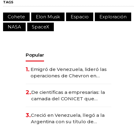
TAGS
Cohete
Elon Musk
Espacio
Exploración
NASA
SpaceX
Popular
1.
Emigró de Venezuela, lideró las
operaciones de Chevron en
EE.UU. y hoy es la única mujer
CEO en Vaca Muerta
2.
De científicas a empresarias: la
camada del CONICET que
levantó más de US$ 40 millones
para fundar startups biotech
3.
Creció en Venezuela, llegó a la
Argentina con su título de
abogado y construyó un imperio
gastronómico que revoluciona