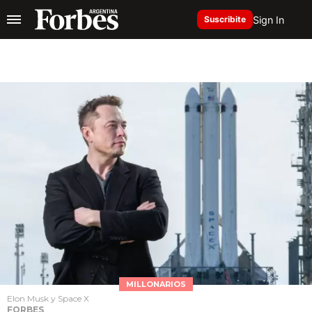
Sign In
Suscribite
MILLONARIOS
Elon Musk y Space X
FORBES