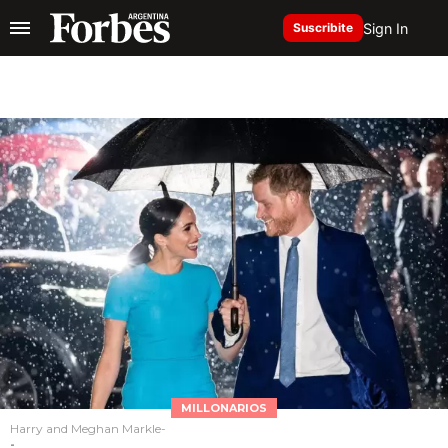
Sign In
Suscribite
MILLONARIOS
Harry and Meghan Markle-
-