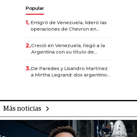
Popular
1.
Emigró de Venezuela, lideró las
operaciones de Chevron en
EE.UU. y hoy es la única mujer
CEO en Vaca Muerta
2.
Creció en Venezuela, llegó a la
Argentina con su título de
abogado y construyó un imperio
gastronómico que revoluciona
3.
De Paredes y Lisandro Martínez
las marcas "fast premium"
a Mirtha Legrand: dos argentinos
impulsan el negocio del wellness
deportivo y el cuidado corporal
Más noticias