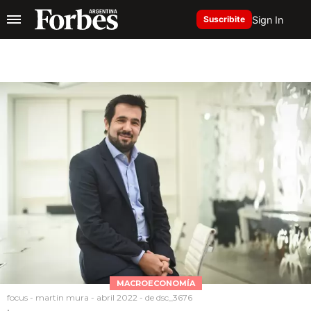
Sign In
Suscribite
MACROECONOMÍA
focus - martin mura - abril 2022 - de dsc_3676
.