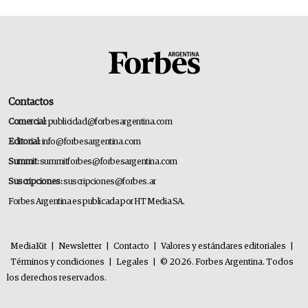
Contactos
Comercial:
publicidad@forbesargentina.com
Editorial:
info@forbesargentina.com
Summit:
summitforbes@forbesargentina.com
Suscripciones:
suscripciones@forbes.ar
Forbes Argentina es publicada por HT Media SA.
MediaKit
|
Newsletter
|
Contacto
|
Valores y estándares editoriales
|
Términos y condiciones
|
Legales
|
© 2026. Forbes Argentina. Todos
los derechos reservados.