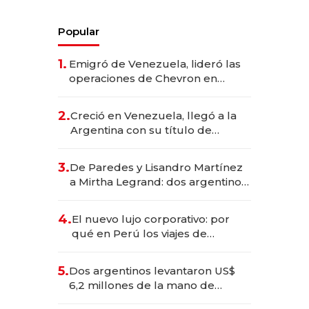
Popular
1.
Emigró de Venezuela, lideró las
operaciones de Chevron en
EE.UU. y hoy es la única mujer
CEO en Vaca Muerta
2.
Creció en Venezuela, llegó a la
Argentina con su título de
abogado y construyó un imperio
gastronómico que revoluciona
3.
De Paredes y Lisandro Martínez
las marcas "fast premium"
a Mirtha Legrand: dos argentinos
impulsan el negocio del wellness
deportivo y el cuidado corporal
4.
El nuevo lujo corporativo: por
qué en Perú los viajes de
negocios dejan de ser reuniones
para convertirse en experiencias
5.
Dos argentinos levantaron US$
transformadoras
6,2 millones de la mano de
Rauch, Englebienne y Woloski