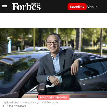
Sign In
Suscribite
MACROECONOMÍA
raphael chang - toyota - _c4a2956 copia
ALE BACCARAT