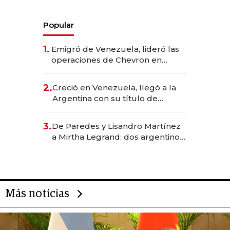
Popular
1.
Emigró de Venezuela, lideró las
operaciones de Chevron en
EE.UU. y hoy es la única mujer
CEO en Vaca Muerta
2.
Creció en Venezuela, llegó a la
Argentina con su título de
abogado y construyó un imperio
gastronómico que revoluciona
3.
De Paredes y Lisandro Martínez
las marcas "fast premium"
a Mirtha Legrand: dos argentinos
impulsan el negocio del wellness
deportivo y el cuidado corporal
Más noticias