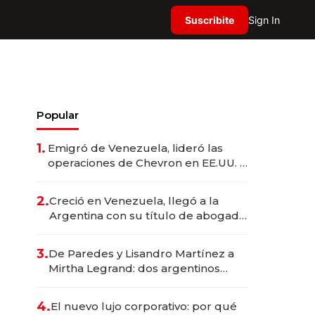
Suscribite
Sign In
Popular
1.
Emigró de Venezuela, lideró las
operaciones de Chevron en EE.UU. y
hoy es la única mujer CEO en Vaca
Muerta
2.
Creció en Venezuela, llegó a la
Argentina con su título de abogado
y construyó un imperio
gastronómico que revoluciona las
3.
De Paredes y Lisandro Martínez a
marcas "fast premium"
Mirtha Legrand: dos argentinos
impulsan el negocio del wellness
deportivo y el cuidado corporal
4.
El nuevo lujo corporativo: por qué