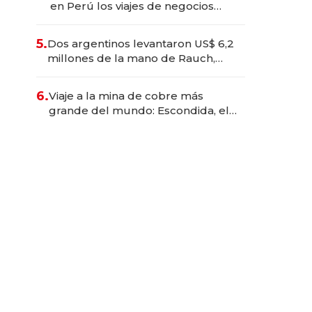
en Perú los viajes de negocios
dejan de ser reuniones para
convertirse en experiencias
5.
Dos argentinos levantaron US$ 6,2
transformadoras
millones de la mano de Rauch,
Englebienne y Woloski
6.
Viaje a la mina de cobre más
grande del mundo: Escondida, el
gigante chileno que exporta US$
14.000 millones anuales