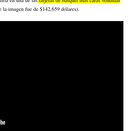
tiría en una de las
tarjetas de básquet más caras vendidas
de la imagen fue de $142,659 dólares).