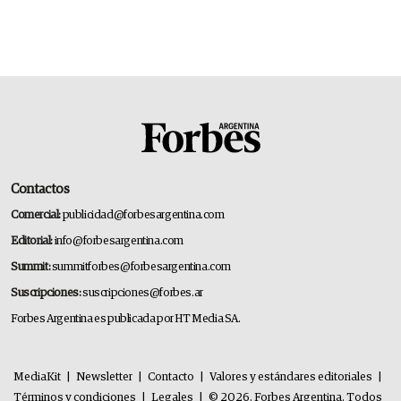
Contactos
Comercial:
publicidad@forbesargentina.com
Editorial:
info@forbesargentina.com
Summit:
summitforbes@forbesargentina.com
Suscripciones:
suscripciones@forbes.ar
Forbes Argentina es publicada por HT Media SA.
MediaKit
|
Newsletter
|
Contacto
|
Valores y estándares editoriales
|
Términos y condiciones
|
Legales
|
© 2026. Forbes Argentina. Todos