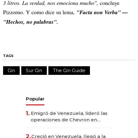
3 litros. La verdad, nos emociona mucho",
concluye
Pizzorno. Y como dice su lema
,
"Facta non Verba" —
"Hechos, no palabras".
TAGS
Gin
Sur Gin
The Gin Guide
Popular
1.
Emigró de Venezuela, lideró las
operaciones de Chevron en
EE.UU. y hoy es la única mujer
CEO en Vaca Muerta
2.
Creció en Venezuela, llegó a la