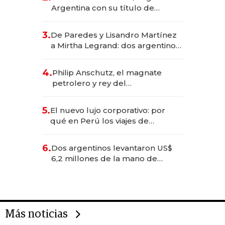
Argentina con su título de
abogado y construyó un imperio
gastronómico que revoluciona
3.
De Paredes y Lisandro Martínez
las marcas "fast premium"
a Mirtha Legrand: dos argentinos
impulsan el negocio del wellness
deportivo y el cuidado corporal
4.
Philip Anschutz, el magnate
petrolero y rey del
entretenimiento que va por la
licitación de Tecnópolis junto a
5.
El nuevo lujo corporativo: por
Fénix
qué en Perú los viajes de
negocios dejan de ser reuniones
para convertirse en experiencias
6.
Dos argentinos levantaron US$
transformadoras
6,2 millones de la mano de
Rauch, Englebienne y Woloski
Más noticias