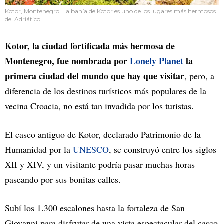
Kotor, Montenegro. La bahía de Kotor es uno de los lugares más hermosos
del Adriático.
Kotor, la ciudad fortificada más hermosa de
Montenegro, fue nombrada por
Lonely Planet
la
primera ciudad del mundo que hay que visitar
, pero, a
diferencia de los destinos turísticos más populares de la
vecina Croacia, no está tan invadida por los turistas.
El casco antiguo de Kotor, declarado Patrimonio de la
Humanidad por la
UNESCO
, se construyó entre los siglos
XII y XIV, y un visitante podría pasar muchas horas
paseando por sus bonitas calles.
Subí los 1.300 escalones hasta la fortaleza de San
Giovanni para disfrutar de una vista espectacular del casco