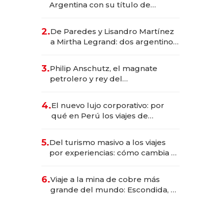
Argentina con su título de
abogado y construyó un imperio
gastronómico que revoluciona
2.
De Paredes y Lisandro Martínez
las marcas "fast premium"
a Mirtha Legrand: dos argentinos
impulsan el negocio del wellness
deportivo y el cuidado corporal
3.
Philip Anschutz, el magnate
petrolero y rey del
entretenimiento que va por la
licitación de Tecnópolis junto a
4.
El nuevo lujo corporativo: por
Fénix
qué en Perú los viajes de
negocios dejan de ser reuniones
para convertirse en experiencias
5.
Del turismo masivo a los viajes
transformadoras
por experiencias: cómo cambia el
negocio de la asistencia al viajero
6.
Viaje a la mina de cobre más
grande del mundo: Escondida, el
gigante chileno que exporta US$
14.000 millones anuales