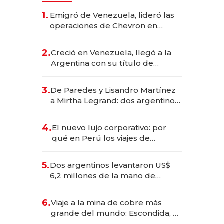
1.
Emigró de Venezuela, lideró las
operaciones de Chevron en
EE.UU. y hoy es la única mujer
CEO en Vaca Muerta
2.
Creció en Venezuela, llegó a la
Argentina con su título de
abogado y construyó un imperio
gastronómico que revoluciona
3.
De Paredes y Lisandro Martínez
las marcas "fast premium"
a Mirtha Legrand: dos argentinos
impulsan el negocio del wellness
deportivo y el cuidado corporal
4.
El nuevo lujo corporativo: por
qué en Perú los viajes de
negocios dejan de ser reuniones
para convertirse en experiencias
5.
Dos argentinos levantaron US$
transformadoras
6,2 millones de la mano de
Rauch, Englebienne y Woloski
6.
Viaje a la mina de cobre más
grande del mundo: Escondida, el
gigante chileno que exporta US$