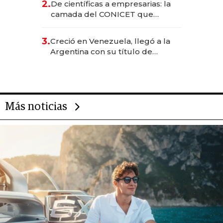
2.
De científicas a empresarias: la
camada del CONICET que
levantó más de US$ 40 millones
para fundar startups biotech
3.
Creció en Venezuela, llegó a la
Argentina con su título de
abogado y construyó un imperio
gastronómico que revoluciona
las marcas "fast premium"
Más noticias