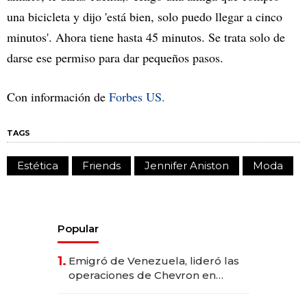
una bicicleta y dijo 'está bien, solo puedo llegar a cinco
minutos'. Ahora tiene hasta 45 minutos. Se trata solo de
darse ese permiso para dar pequeños pasos.
Con información de
Forbes US.
TAGS
Estética
Friends
Jennifer Aniston
Moda
Popular
1.
Emigró de Venezuela, lideró las
operaciones de Chevron en
EE.UU. y hoy es la única mujer
CEO en Vaca Muerta