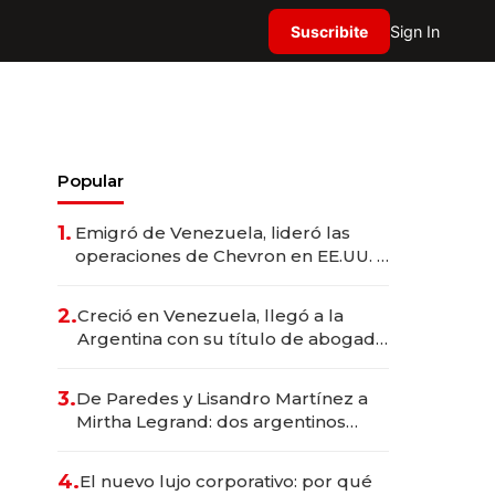
Suscribite
Sign In
Popular
1.
Emigró de Venezuela, lideró las
operaciones de Chevron en EE.UU. y
hoy es la única mujer CEO en Vaca
Muerta
2.
Creció en Venezuela, llegó a la
Argentina con su título de abogado
y construyó un imperio
gastronómico que revoluciona las
3.
De Paredes y Lisandro Martínez a
marcas "fast premium"
Mirtha Legrand: dos argentinos
impulsan el negocio del wellness
deportivo y el cuidado corporal
4.
El nuevo lujo corporativo: por qué