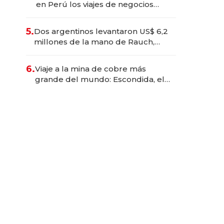
en Perú los viajes de negocios
dejan de ser reuniones para
convertirse en experiencias
5.
Dos argentinos levantaron US$ 6,2
transformadoras
millones de la mano de Rauch,
Englebienne y Woloski
6.
Viaje a la mina de cobre más
grande del mundo: Escondida, el
gigante chileno que exporta US$
14.000 millones anuales