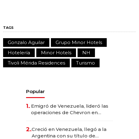
TAGS
Gonzalo Aguilar
Grupo Minor Hotels
Hotelería
Minor Hotels
NH
Tivoli Mérida Residences
Turismo
Popular
1.
Emigró de Venezuela, lideró las
operaciones de Chevron en
EE.UU. y hoy es la única mujer
CEO en Vaca Muerta
2.
Creció en Venezuela, llegó a la
Argentina con su título de