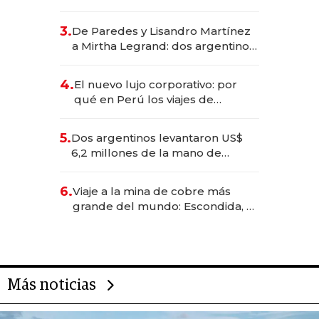
abogado y construyó un imperio
gastronómico que revoluciona
3.
De Paredes y Lisandro Martínez
las marcas "fast premium"
a Mirtha Legrand: dos argentinos
impulsan el negocio del wellness
deportivo y el cuidado corporal
4.
El nuevo lujo corporativo: por
qué en Perú los viajes de
negocios dejan de ser reuniones
para convertirse en experiencias
5.
Dos argentinos levantaron US$
transformadoras
6,2 millones de la mano de
Rauch, Englebienne y Woloski
6.
Viaje a la mina de cobre más
grande del mundo: Escondida, el
gigante chileno que exporta US$
14.000 millones anuales
Más noticias