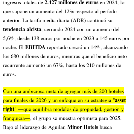
2.427 millones de euros
ingresos totales de
en 2024, lo
que supone un aumento del 12% respecto al período
anterior. La tarifa media diaria (ADR) continuó su
tendencia alcista
, cerrando 2024 con un aumento del
5,6%, desde 138 euros por noche en 2023 a 145 euros por
EBITDA
noche. El
reportado creció un 14%, alcanzando
los 680 millones de euros, mientras que el beneficio neto
recurrente aumentó un 67%, hasta los 210 millones de
euros.
Con una ambiciosa meta de agregar más de 200 hoteles
asset
para finales de 2026 y un enfoque en su estrategia "
right
" —que equilibra modelos de propiedad, gestión y
franquicia—
, el grupo se muestra optimista para 2025.
Minor Hotels
Bajo el liderazgo de Aguilar,
busca