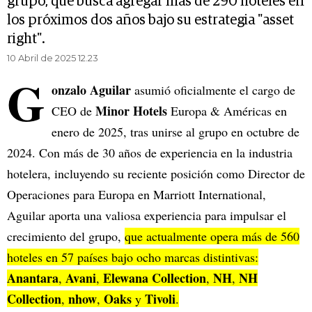
grupo, que busca agregar más de 290 hoteles en
los próximos dos años bajo su estrategia "asset
right".
10 Abril de 2025 12.23
G
onzalo Aguilar
asumió oficialmente el cargo de
Minor Hotels
CEO de
Europa & Américas en
enero de 2025, tras unirse al grupo en octubre de
2024. Con más de 30 años de experiencia en la industria
hotelera, incluyendo su reciente posición como Director de
Operaciones para Europa en Marriott International,
Aguilar aporta una valiosa experiencia para impulsar el
crecimiento del grupo,
que actualmente opera más de 560
hoteles en 57 países bajo ocho marcas distintivas:
Anantara
Avani
Elewana Collection
NH
NH
,
,
,
,
Collection
nhow
Oaks
Tivoli
,
,
y
.