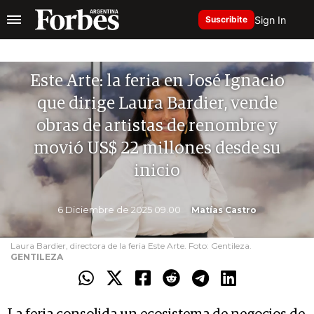
Sign In
Suscribite
Este Arte: la feria en José Ignacio
que dirige Laura Bardier, vende
obras de artistas de renombre y
movió US$ 22 millones desde su
inicio
6 Diciembre de 2025 09.00
Matías Castro
Laura Bardier, directora de la feria Este Arte. Foto: Gentileza.
GENTILEZA